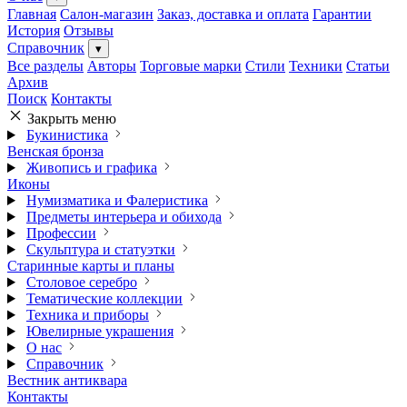
Главная
Салон-магазин
Заказ, доставка и оплата
Гарантии
История
Отзывы
Справочник
▾
Все разделы
Авторы
Торговые марки
Стили
Техники
Статьи
Архив
Поиск
Контакты
Закрыть меню
Букинистика
Венская бронза
Живопись и графика
Иконы
Нумизматика и Фалеристика
Предметы интерьера и обихода
Профессии
Скульптура и статуэтки
Старинные карты и планы
Столовое серебро
Тематические коллекции
Техника и приборы
Ювелирные украшения
О нас
Справочник
Вестник антиквара
Контакты