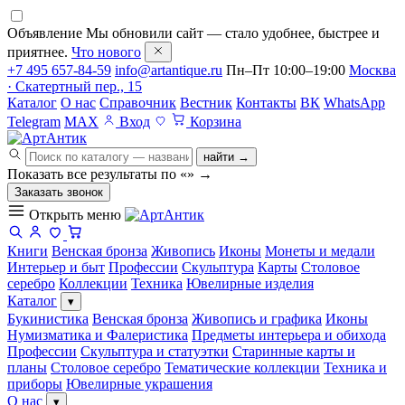
Объявление
Мы обновили сайт — стало удобнее, быстрее и
приятнее.
Что нового
+7 495 657-84-59
info@artantique.ru
Пн–Пт 10:00–19:00
Москва
· Скатертный пер., 15
Каталог
О нас
Справочник
Вестник
Контакты
ВК
WhatsApp
Telegram
MAX
Вход
Корзина
найти →
Показать все результаты по «
»
→
Заказать звонок
Открыть меню
Книги
Венская бронза
Живопись
Иконы
Монеты и медали
Интерьер и быт
Профессии
Скульптура
Карты
Столовое
серебро
Коллекции
Техника
Ювелирные изделия
Каталог
▾
Букинистика
Венская бронза
Живопись и графика
Иконы
Нумизматика и Фалеристика
Предметы интерьера и обихода
Профессии
Скульптура и статуэтки
Старинные карты и
планы
Столовое серебро
Тематические коллекции
Техника и
приборы
Ювелирные украшения
О нас
▾