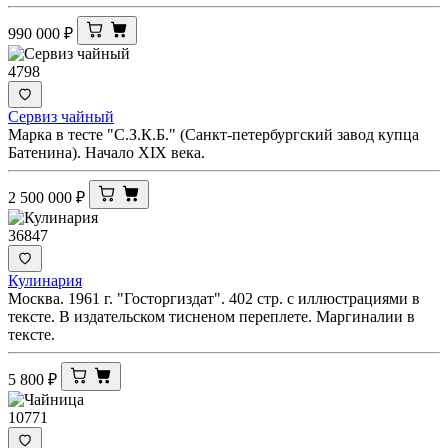
990 000
₽
4798
Сервиз чайный
Марка в тесте "С.З.К.Б." (Санкт-петербургский завод купца
Батенина). Начало XIX века.
2 500 000
₽
36847
Кулинария
Москва. 1961 г. "Госторгиздат". 402 стр. с иллюстрациями в
тексте. В издательском тисненом переплете. Маргиналии в
тексте.
5 800
₽
10771