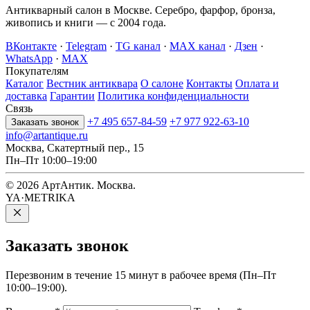
Антикварный салон в Москве. Серебро, фарфор, бронза,
живопись и книги — с 2004 года.
ВКонтакте
·
Telegram
·
TG канал
·
MAX канал
·
Дзен
·
WhatsApp
·
MAX
Покупателям
Каталог
Вестник антиквара
О салоне
Контакты
Оплата и
доставка
Гарантии
Политика конфиденциальности
Связь
+7 495 657-84-59
+7 977 922-63-10
Заказать звонок
info@artantique.ru
Москва, Скатертный пер., 15
Пн–Пт 10:00–19:00
© 2026 АртАнтик. Москва.
YA·METRIKA
Заказать
звонок
Перезвоним в течение 15 минут в рабочее время (Пн–Пт
10:00–19:00).