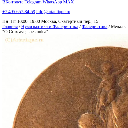
ВКонтакте
Telegram
WhatsApp
MAX
+7 495 657-84-59
info@artantique.ru
Пн–Пт 10:00–19:00
Москва, Скатертный пер., 15
Главная
/
Нумизматика и Фалеристика
/
Фалеристика
/
Медаль
"O Crux ave, spes unica"