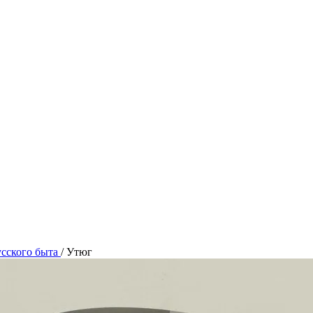
сского быта
/
Утюг