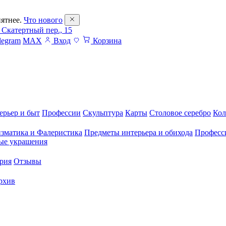
ятнее.
Что нового
 Скатертный пер., 15
legram
MAX
Вход
Корзина
ерьер и быт
Профессии
Скульптура
Карты
Столовое серебро
Кол
зматика и Фалеристика
Предметы интерьера и обихода
Професс
ые украшения
рия
Отзывы
рхив