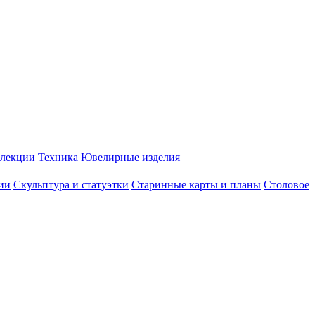
лекции
Техника
Ювелирные изделия
ии
Скульптура и статуэтки
Старинные карты и планы
Столовое