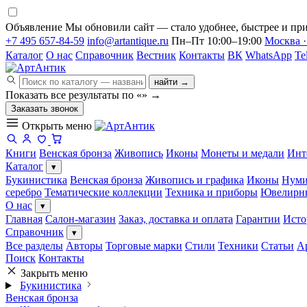
Объявление
Мы обновили сайт — стало удобнее, быстрее и при
+7 495 657-84-59
info@artantique.ru
Пн–Пт 10:00–19:00
Москва ·
Каталог
О нас
Справочник
Вестник
Контакты
ВК
WhatsApp
Te
найти →
Показать все результаты по «
»
→
Заказать звонок
Открыть меню
Книги
Венская бронза
Живопись
Иконы
Монеты и медали
Инт
Каталог
▾
Букинистика
Венская бронза
Живопись и графика
Иконы
Нуми
серебро
Тематические коллекции
Техника и приборы
Ювелирн
О нас
▾
Главная
Салон-магазин
Заказ, доставка и оплата
Гарантии
Исто
Справочник
▾
Все разделы
Авторы
Торговые марки
Стили
Техники
Статьи
А
Поиск
Контакты
Закрыть меню
Букинистика
Венская бронза