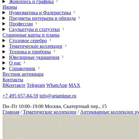
Живопись и графика
Иконы
Нумизматика и Фалеристика
Предметы интерьера и обихода
Профессии
Скульптура и статуэтки
Старинные карты и планы
Столовое серебро
Тематические коллекции
Техника и приборы
Ювелирные украшения
О нас
Справочник
Вестник антиквара
Контакты
ВКонтакте
Telegram
WhatsApp
MAX
+7 495 657-84-59
info@artantique.ru
Пн–Пт 10:00–19:00
Москва, Скатертный пер., 15
Главная
/
Тематические коллекции
/
Антикварные коллекции ру