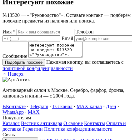
Интересуют
похожие
№13520 — «"Руководство"». Оставьте контакт — подберём
похожие предметы из наличия или поиска.
Имя
*
Телефон
Email
Сообщение
Нажимая кнопку, вы соглашаетесь с
Подобрать похожее
политикой конфиденциальности
Наверх
Антикварный салон в Москве. Серебро, фарфор, бронза,
живопись и книги — с 2004 года.
ВКонтакте
·
Telegram
·
TG канал
·
MAX канал
·
Дзен
·
WhatsApp
·
MAX
Покупателям
Каталог
Вестник антиквара
О салоне
Контакты
Оплата и
доставка
Гарантии
Политика конфиденциальности
Связь