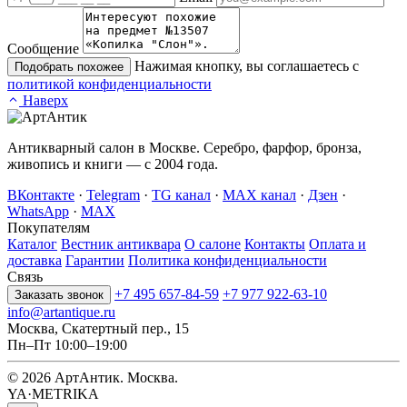
Сообщение
Нажимая кнопку, вы соглашаетесь с
Подобрать похожее
политикой конфиденциальности
Наверх
Антикварный салон в Москве. Серебро, фарфор, бронза,
живопись и книги — с 2004 года.
ВКонтакте
·
Telegram
·
TG канал
·
MAX канал
·
Дзен
·
WhatsApp
·
MAX
Покупателям
Каталог
Вестник антиквара
О салоне
Контакты
Оплата и
доставка
Гарантии
Политика конфиденциальности
Связь
+7 495 657-84-59
+7 977 922-63-10
Заказать звонок
info@artantique.ru
Москва, Скатертный пер., 15
Пн–Пт 10:00–19:00
© 2026 АртАнтик. Москва.
YA·METRIKA