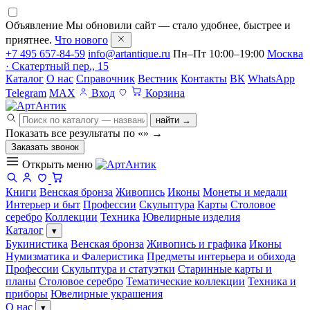
Объявление
Мы обновили сайт — стало удобнее, быстрее и
приятнее.
Что нового
+7 495 657-84-59
info@artantique.ru
Пн–Пт 10:00–19:00
Москва
· Скатертный пер., 15
Каталог
О нас
Справочник
Вестник
Контакты
ВК
WhatsApp
Telegram
MAX
Вход
Корзина
найти →
Показать все результаты по «
»
→
Заказать звонок
Открыть меню
Книги
Венская бронза
Живопись
Иконы
Монеты и медали
Интерьер и быт
Профессии
Скульптура
Карты
Столовое
серебро
Коллекции
Техника
Ювелирные изделия
Каталог
▾
Букинистика
Венская бронза
Живопись и графика
Иконы
Нумизматика и Фалеристика
Предметы интерьера и обихода
Профессии
Скульптура и статуэтки
Старинные карты и
планы
Столовое серебро
Тематические коллекции
Техника и
приборы
Ювелирные украшения
О нас
▾