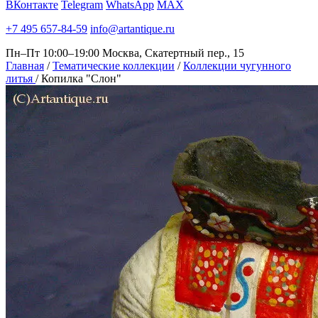
ВКонтакте
Telegram
WhatsApp
MAX
+7 495 657-84-59
info@artantique.ru
Пн–Пт 10:00–19:00
Москва, Скатертный пер., 15
Главная
/
Тематические коллекции
/
Коллекции чугунного
литья
/
Копилка "Слон"