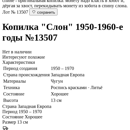
спине - оригинальная копилка: монету надо класть в хобот и,
дёргая за хвост, перекидывать монету из хобота в спину слона.
Лот № 13507
сохранить
Копилка "Слон"
1950-1960-е
годы
№13507
Нет в наличии
Интересуют похожие
Характеристики
Период создания
1950 – 1970
Страна происхождения
Западная Европа
Материалы
Чугун
Техника
Роспись красками · Литьё
Состояние
Хорошее
Высота
13 см
Страна
Западная Европа
Период
1950 – 1970
Состояние
Хорошее
Размер
13 см