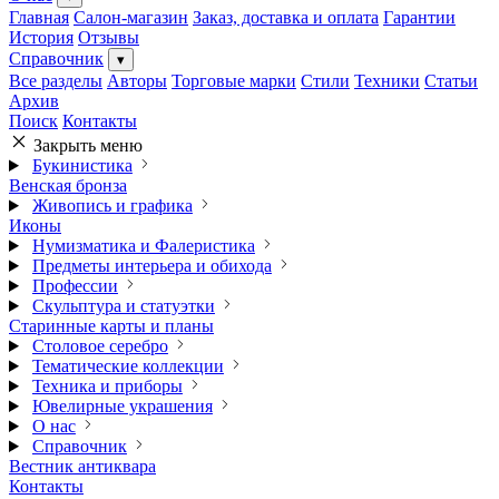
Главная
Салон-магазин
Заказ, доставка и оплата
Гарантии
История
Отзывы
Справочник
▾
Все разделы
Авторы
Торговые марки
Стили
Техники
Статьи
Архив
Поиск
Контакты
Закрыть меню
Букинистика
Венская бронза
Живопись и графика
Иконы
Нумизматика и Фалеристика
Предметы интерьера и обихода
Профессии
Скульптура и статуэтки
Старинные карты и планы
Столовое серебро
Тематические коллекции
Техника и приборы
Ювелирные украшения
О нас
Справочник
Вестник антиквара
Контакты