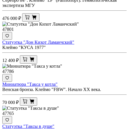
Серебро 84*. Клеймо "I.Р" (Раппопорт). Геммологическая
экспертиза МГУ
476 000
₽
47801
Статуэтка "Дон Кихот Ламанчский"
Клеймо "КУСА 1977"
12 400
₽
47786
Миниатюра "Такса у котла"
Венская бронза. Клеймо "FBW". Начало ХХ века.
70 000
₽
47765
Статуэтка "Таксы в душе"