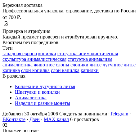
Бережная доставка
Профессиональная упаковка, страхование, доставка по России
от 700 ₽.
Проверка и атрибуция
Каждый предмет проверен и атрибутирован вручную.
Работаем без посредников.
Тэги
западная европа
копилки
статуэтка анималистическая
скульптура анималистическая
статуэтка анимализм
анималистика животное
слоны слоники
литье чугунное
литье
копилка
слон копилка
слон капилка
капилки
В разделах
Коллекции чугунного литья
Шкатулки и копилки
Анималистика
Изделия и разные монеты
Добавлен 30 октября 2006
Следить за новинками:
Telegram
·
ВКонтакте
·
Дзен
·
MAX канал
6 просмотров
02
Похожее по теме