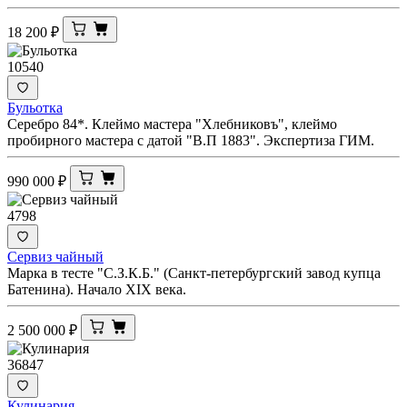
18 200
₽
10540
Бульотка
Серебро 84*. Клеймо мастера "Хлебниковъ", клеймо
пробирного мастера с датой "В.П 1883". Экспертиза ГИМ.
990 000
₽
4798
Сервиз чайный
Марка в тесте "С.З.К.Б." (Санкт-петербургский завод купца
Батенина). Начало XIX века.
2 500 000
₽
36847
Кулинария