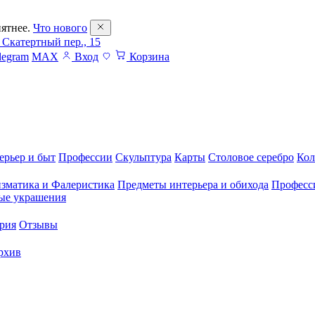
ятнее.
Что нового
 Скатертный пер., 15
legram
MAX
Вход
Корзина
ерьер и быт
Профессии
Скульптура
Карты
Столовое серебро
Кол
зматика и Фалеристика
Предметы интерьера и обихода
Професс
ые украшения
рия
Отзывы
рхив