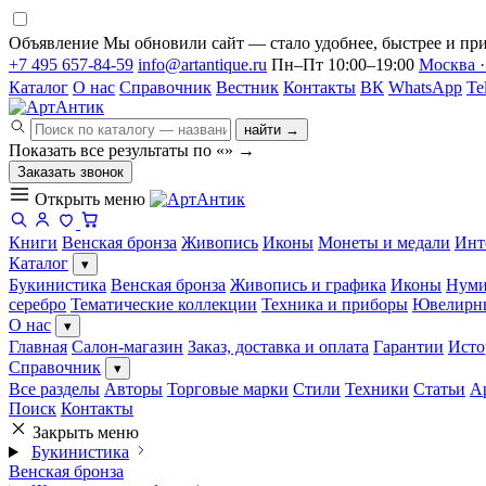
Объявление
Мы обновили сайт — стало удобнее, быстрее и при
+7 495 657-84-59
info@artantique.ru
Пн–Пт 10:00–19:00
Москва ·
Каталог
О нас
Справочник
Вестник
Контакты
ВК
WhatsApp
Te
найти →
Показать все результаты по «
»
→
Заказать звонок
Открыть меню
Книги
Венская бронза
Живопись
Иконы
Монеты и медали
Инт
Каталог
▾
Букинистика
Венская бронза
Живопись и графика
Иконы
Нуми
серебро
Тематические коллекции
Техника и приборы
Ювелирн
О нас
▾
Главная
Салон-магазин
Заказ, доставка и оплата
Гарантии
Исто
Справочник
▾
Все разделы
Авторы
Торговые марки
Стили
Техники
Статьи
А
Поиск
Контакты
Закрыть меню
Букинистика
Венская бронза