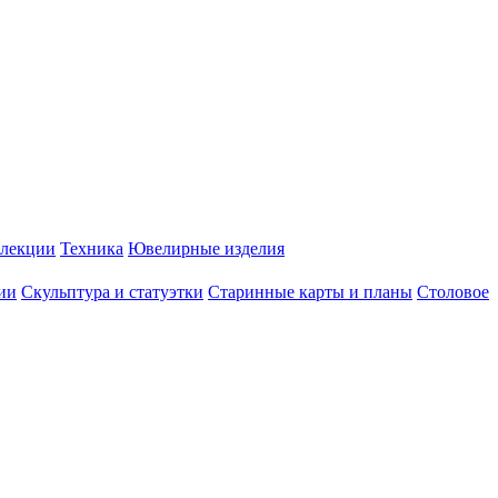
лекции
Техника
Ювелирные изделия
ии
Скульптура и статуэтки
Старинные карты и планы
Столовое