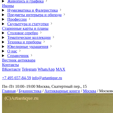
Живопись и графика
Иконы
Нумизматика и Фалеристика
Предметы интерьера и обихода
Профессии
Скульптура и статуэтки
Старинные карты и планы
Столовое серебро
Тематические коллекции
Техника и приборы
Ювелирные украшения
О нас
Справочник
Вестник антиквара
Контакты
ВКонтакте
Telegram
WhatsApp
MAX
+7 495 657-84-59
info@artantique.ru
Пн–Пт 10:00–19:00
Москва, Скатертный пер., 15
Главная
/
Букинистика
/
Антикварные книги
/
Москва
/
Московс