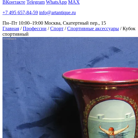
ВКонтакте
Telegram
WhatsApp
MAX
+7 495 657-84-59
info@artantique.ru
Пн–Пт 10:00–19:00
Москва, Скатертный пер., 15
Главная
/
Профессии
/
Спорт
/
Спортивные аксессуары
/
Кубок
спортивный