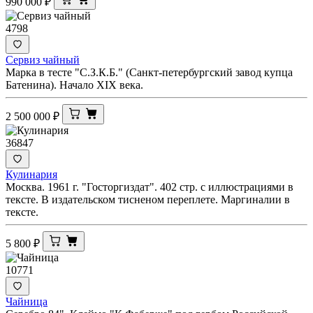
990 000
₽
4798
Сервиз чайный
Марка в тесте "С.З.К.Б." (Санкт-петербургский завод купца
Батенина). Начало XIX века.
2 500 000
₽
36847
Кулинария
Москва. 1961 г. "Госторгиздат". 402 стр. с иллюстрациями в
тексте. В издательском тисненом переплете. Маргиналии в
тексте.
5 800
₽
10771
Чайница