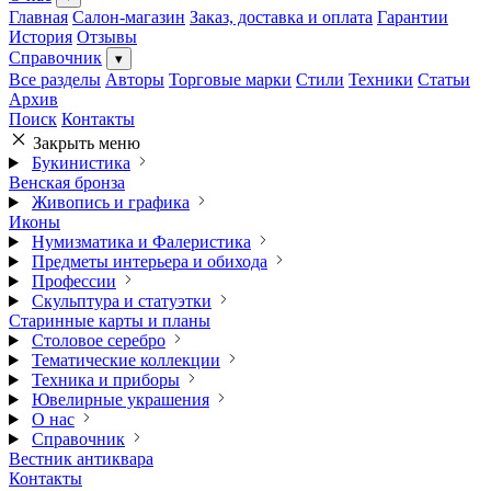
Главная
Салон-магазин
Заказ, доставка и оплата
Гарантии
История
Отзывы
Справочник
▾
Все разделы
Авторы
Торговые марки
Стили
Техники
Статьи
Архив
Поиск
Контакты
Закрыть меню
Букинистика
Венская бронза
Живопись и графика
Иконы
Нумизматика и Фалеристика
Предметы интерьера и обихода
Профессии
Скульптура и статуэтки
Старинные карты и планы
Столовое серебро
Тематические коллекции
Техника и приборы
Ювелирные украшения
О нас
Справочник
Вестник антиквара
Контакты