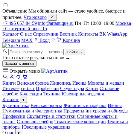
Объявление
Мы обновили сайт — стало удобнее, быстрее и
приятнее.
Что нового
+7 495 657-84-59
info@artantique.ru
Пн–Пт 10:00–19:00
Москва
· Скатертный пер., 15
Каталог
О нас
Справочник
Вестник
Контакты
ВК
WhatsApp
Telegram
MAX
Вход
Корзина
найти →
Показать все результаты по «
»
→
Заказать звонок
Открыть меню
Книги
Венская бронза
Живопись
Иконы
Монеты и медали
Интерьер и быт
Профессии
Скульптура
Карты
Столовое
серебро
Коллекции
Техника
Ювелирные изделия
Каталог
▾
Букинистика
Венская бронза
Живопись и графика
Иконы
Нумизматика и Фалеристика
Предметы интерьера и обихода
Профессии
Скульптура и статуэтки
Старинные карты и
планы
Столовое серебро
Тематические коллекции
Техника и
приборы
Ювелирные украшения
О нас
▾