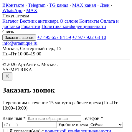
ВКонтакте
·
Telegram
·
TG канал
·
MAX канал
·
Дзен
·
WhatsApp
·
MAX
Покупателям
Каталог
Вестник антиквара
О салоне
Контакты
Оплата и
доставка
Гарантии
Политика конфиденциальности
Связь
+7 495 657-84-59
+7 977 922-63-10
Заказать звонок
info@artantique.ru
Москва, Скатертный пер., 15
Пн–Пт 10:00–19:00
© 2026 АртАнтик. Москва.
YA·METRIKA
Заказать
звонок
Перезвоним в течение 15 минут в рабочее время (Пн–Пт
10:00–19:00).
Ваше имя
*
Телефон
*
Удобное время
Я согласен(-на) с
политикой конфиденциальности