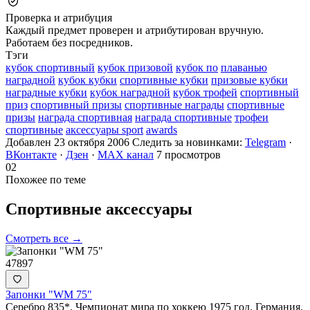
Проверка и атрибуция
Каждый предмет проверен и атрибутирован вручную.
Работаем без посредников.
Тэги
кубок спортивный
кубок призовой
кубок по
плаванью
наградной
кубок кубки
спортивные кубки
призовые кубки
наградные кубки
кубок наградной
кубок трофей
спортивный
приз
спортивный призы
спортивные награды
спортивные
призы
награда спортивная
награда спортивные
трофеи
спортивные
аксессуары sport
awards
Добавлен 23 октября 2006
Следить за новинками:
Telegram
·
ВКонтакте
·
Дзен
·
MAX канал
7 просмотров
02
Похожее по теме
Спортивные
аксессуары
Смотреть все →
47897
Запонки "WM 75"
Серебро 835*. Чемпионат мира по хоккею 1975 год. Германия.