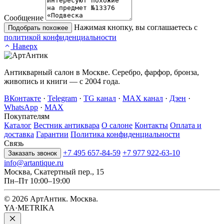
Сообщение
Нажимая кнопку, вы соглашаетесь с
Подобрать похожее
политикой конфиденциальности
Наверх
Антикварный салон в Москве. Серебро, фарфор, бронза,
живопись и книги — с 2004 года.
ВКонтакте
·
Telegram
·
TG канал
·
MAX канал
·
Дзен
·
WhatsApp
·
MAX
Покупателям
Каталог
Вестник антиквара
О салоне
Контакты
Оплата и
доставка
Гарантии
Политика конфиденциальности
Связь
+7 495 657-84-59
+7 977 922-63-10
Заказать звонок
info@artantique.ru
Москва, Скатертный пер., 15
Пн–Пт 10:00–19:00
© 2026 АртАнтик. Москва.
YA·METRIKA