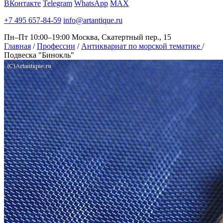
ВКонтакте
Telegram
WhatsApp
MAX
+7 495 657-84-59
info@artantique.ru
Пн–Пт 10:00–19:00
Москва, Скатертный пер., 15
Главная
/
Профессии
/
Антиквариат по морской тематике
/
Подвеска "Бинокль"