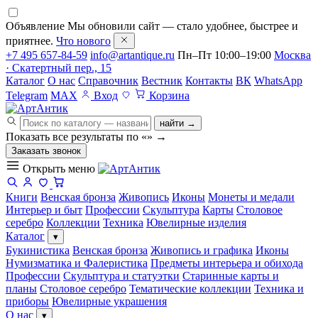
Объявление
Мы обновили сайт — стало удобнее, быстрее и
приятнее.
Что нового
+7 495 657-84-59
info@artantique.ru
Пн–Пт 10:00–19:00
Москва
· Скатертный пер., 15
Каталог
О нас
Справочник
Вестник
Контакты
ВК
WhatsApp
Telegram
MAX
Вход
Корзина
найти →
Показать все результаты по «
»
→
Заказать звонок
Открыть меню
Книги
Венская бронза
Живопись
Иконы
Монеты и медали
Интерьер и быт
Профессии
Скульптура
Карты
Столовое
серебро
Коллекции
Техника
Ювелирные изделия
Каталог
▾
Букинистика
Венская бронза
Живопись и графика
Иконы
Нумизматика и Фалеристика
Предметы интерьера и обихода
Профессии
Скульптура и статуэтки
Старинные карты и
планы
Столовое серебро
Тематические коллекции
Техника и
приборы
Ювелирные украшения
О нас
▾