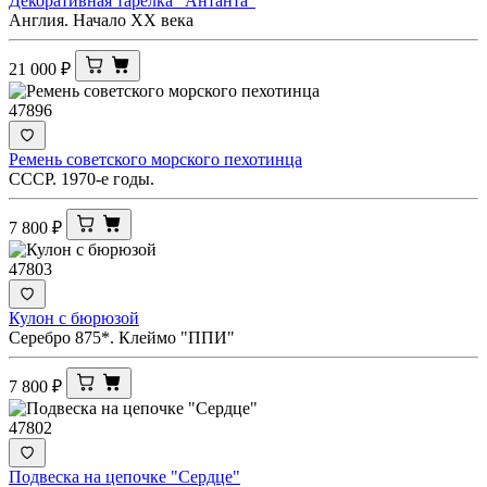
Декоративная тарелка "Антанта"
Англия. Начало ХХ века
21 000
₽
47896
Ремень советского морского пехотинца
СССР. 1970-е годы.
7 800
₽
47803
Кулон с бюрюзой
Серебро 875*. Клеймо "ППИ"
7 800
₽
47802
Подвеска на цепочке "Сердце"