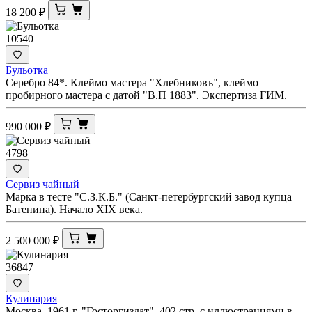
18 200
₽
10540
Бульотка
Серебро 84*. Клеймо мастера "Хлебниковъ", клеймо
пробирного мастера с датой "В.П 1883". Экспертиза ГИМ.
990 000
₽
4798
Сервиз чайный
Марка в тесте "С.З.К.Б." (Санкт-петербургский завод купца
Батенина). Начало XIX века.
2 500 000
₽
36847
Кулинария
Москва. 1961 г. "Госторгиздат". 402 стр. с иллюстрациями в