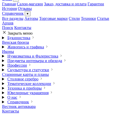
Главная
Салон-магазин
Заказ, доставка и оплата
Гарантии
История
Отзывы
Справочник
▾
Все разделы
Авторы
Торговые марки
Стили
Техники
Статьи
Архив
Поиск
Контакты
Закрыть меню
Букинистика
Венская бронза
Живопись и графика
Иконы
Нумизматика и Фалеристика
Предметы интерьера и обихода
Профессии
Скульптура и статуэтки
Старинные карты и планы
Столовое серебро
Тематические коллекции
Техника и приборы
Ювелирные украшения
О нас
Справочник
Вестник антиквара
Контакты