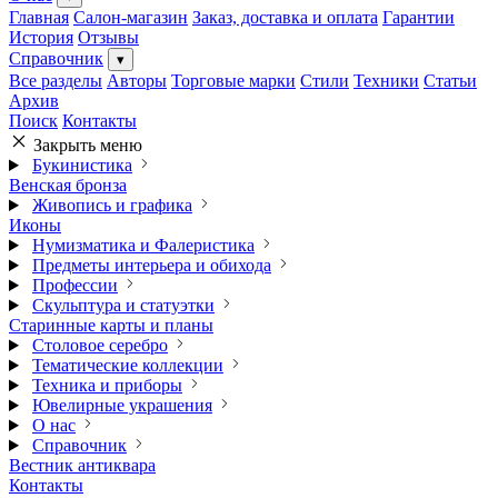
Главная
Салон-магазин
Заказ, доставка и оплата
Гарантии
История
Отзывы
Справочник
▾
Все разделы
Авторы
Торговые марки
Стили
Техники
Статьи
Архив
Поиск
Контакты
Закрыть меню
Букинистика
Венская бронза
Живопись и графика
Иконы
Нумизматика и Фалеристика
Предметы интерьера и обихода
Профессии
Скульптура и статуэтки
Старинные карты и планы
Столовое серебро
Тематические коллекции
Техника и приборы
Ювелирные украшения
О нас
Справочник
Вестник антиквара
Контакты