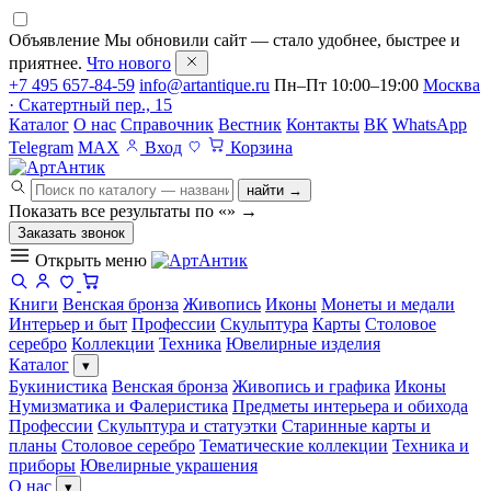
Объявление
Мы обновили сайт — стало удобнее, быстрее и
приятнее.
Что нового
+7 495 657-84-59
info@artantique.ru
Пн–Пт 10:00–19:00
Москва
· Скатертный пер., 15
Каталог
О нас
Справочник
Вестник
Контакты
ВК
WhatsApp
Telegram
MAX
Вход
Корзина
найти →
Показать все результаты по «
»
→
Заказать звонок
Открыть меню
Книги
Венская бронза
Живопись
Иконы
Монеты и медали
Интерьер и быт
Профессии
Скульптура
Карты
Столовое
серебро
Коллекции
Техника
Ювелирные изделия
Каталог
▾
Букинистика
Венская бронза
Живопись и графика
Иконы
Нумизматика и Фалеристика
Предметы интерьера и обихода
Профессии
Скульптура и статуэтки
Старинные карты и
планы
Столовое серебро
Тематические коллекции
Техника и
приборы
Ювелирные украшения
О нас
▾