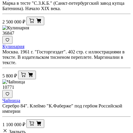
Марка в тесте "С.З.К.Б." (Санкт-петербургский завод купца
Батенина). Начало XIX века.
2 500 000
₽
36847
Кулинария
Москва. 1961 г. "Госторгиздат". 402 стр. с иллюстрациями в
тексте. В издательском тисненом переплете. Маргиналии в
тексте.
5 800
₽
10771
Чайница
Серебро 84". Клеймо "К.Фаберже" под гербом Российской
империи
1 100 000
₽
Закрыть