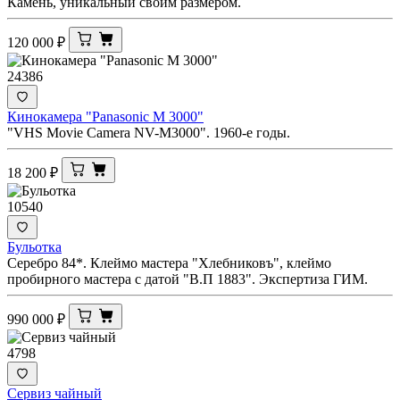
Камень, уникальный своим размером.
120 000
₽
24386
Кинокамера "Panasonic M 3000"
"VHS Movie Camera NV-M3000". 1960-е годы.
18 200
₽
10540
Бульотка
Серебро 84*. Клеймо мастера "Хлебниковъ", клеймо
пробирного мастера с датой "В.П 1883". Экспертиза ГИМ.
990 000
₽
4798
Сервиз чайный