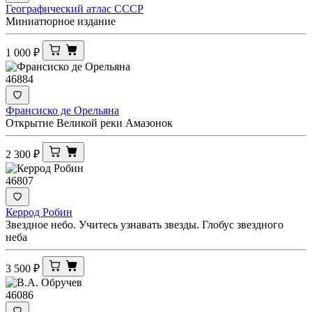
Географический атлас СССР
Миниатюрное издание
1 000
₽
46884
Франсиско де Орельяна
Открытие Великой реки Амазонок
2 300
₽
46807
Керрод Робин
Звездное небо. Учитесь узнавать звезды. Глобус звездного
неба
3 500
₽
46086