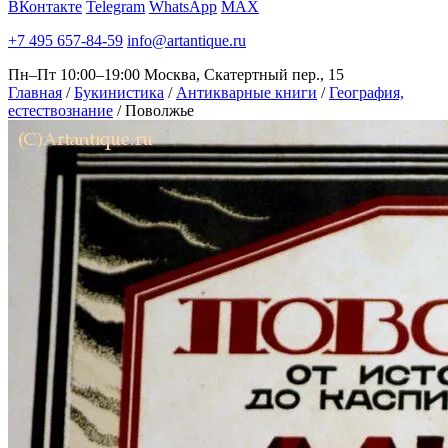
ВКонтакте
Telegram
WhatsApp
MAX
+7 495 657-84-59
info@artantique.ru
Пн–Пт 10:00–19:00
Москва, Скатертный пер., 15
Главная
/
Букинистика
/
Антикварные книги
/
География,
естествознание
/
Поволжье