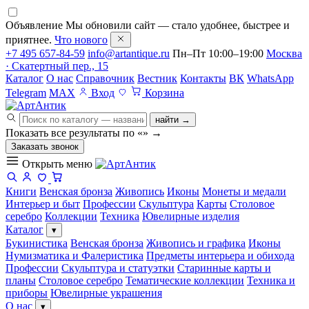
Объявление
Мы обновили сайт — стало удобнее, быстрее и
приятнее.
Что нового
+7 495 657-84-59
info@artantique.ru
Пн–Пт 10:00–19:00
Москва
· Скатертный пер., 15
Каталог
О нас
Справочник
Вестник
Контакты
ВК
WhatsApp
Telegram
MAX
Вход
Корзина
найти →
Показать все результаты по «
»
→
Заказать звонок
Открыть меню
Книги
Венская бронза
Живопись
Иконы
Монеты и медали
Интерьер и быт
Профессии
Скульптура
Карты
Столовое
серебро
Коллекции
Техника
Ювелирные изделия
Каталог
▾
Букинистика
Венская бронза
Живопись и графика
Иконы
Нумизматика и Фалеристика
Предметы интерьера и обихода
Профессии
Скульптура и статуэтки
Старинные карты и
планы
Столовое серебро
Тематические коллекции
Техника и
приборы
Ювелирные украшения
О нас
▾