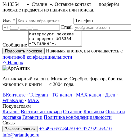
№13354 — «"Сталин"». Оставьте контакт — подберём
похожие предметы из наличия или поиска.
Имя
*
Телефон
Email
Сообщение
Нажимая кнопку, вы соглашаетесь с
Подобрать похожее
политикой конфиденциальности
Наверх
Антикварный салон в Москве. Серебро, фарфор, бронза,
живопись и книги — с 2004 года.
ВКонтакте
·
Telegram
·
TG канал
·
MAX канал
·
Дзен
·
WhatsApp
·
MAX
Покупателям
Каталог
Вестник антиквара
О салоне
Контакты
Оплата и
доставка
Гарантии
Политика конфиденциальности
Связь
+7 495 657-84-59
+7 977 922-63-10
Заказать звонок
info@artantique.ru