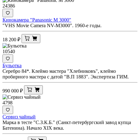
24386
Кинокамера "Panasonic M 3000"
"VHS Movie Camera NV-M3000". 1960-е годы.
18 200
₽
10540
Бульотка
Серебро 84*. Клеймо мастера "Хлебниковъ", клеймо
пробирного мастера с датой "В.П 1883". Экспертиза ГИМ.
990 000
₽
4798
Сервиз чайный
Марка в тесте "С.З.К.Б." (Санкт-петербургский завод купца
Батенина). Начало XIX века.