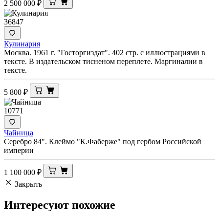
2 500 000
₽
36847
Кулинария
Москва. 1961 г. "Госторгиздат". 402 стр. с иллюстрациями в
тексте. В издательском тисненом переплете. Маргиналии в
тексте.
5 800
₽
10771
Чайница
Серебро 84". Клеймо "К.Фаберже" под гербом Российской
империи
1 100 000
₽
Закрыть
Интересуют
похожие