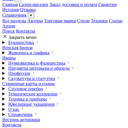
Главная
Салон-магазин
Заказ, доставка и оплата
Гарантии
История
Отзывы
Справочник
▾
Все разделы
Авторы
Торговые марки
Стили
Техники
Статьи
Архив
Поиск
Контакты
Закрыть меню
Букинистика
Венская бронза
Живопись и графика
Иконы
Нумизматика и Фалеристика
Предметы интерьера и обихода
Профессии
Скульптура и статуэтки
Старинные карты и планы
Столовое серебро
Тематические коллекции
Техника и приборы
Ювелирные украшения
О нас
Справочник
Вестник антиквара
Контакты