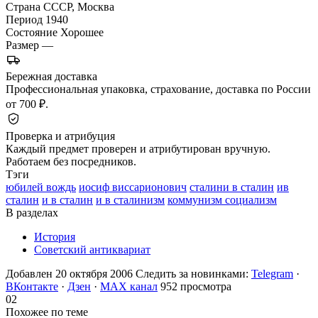
Страна
СССР, Москва
Период
1940
Состояние
Хорошее
Размер
—
Бережная доставка
Профессиональная упаковка, страхование, доставка по России
от 700 ₽.
Проверка и атрибуция
Каждый предмет проверен и атрибутирован вручную.
Работаем без посредников.
Тэги
юбилей вождь
иосиф виссарионович
сталини в сталин
ив
сталин
и в сталин
и в сталинизм
коммунизм социализм
В разделах
История
Советский антиквариат
Добавлен 20 октября 2006
Следить за новинками:
Telegram
·
ВКонтакте
·
Дзен
·
MAX канал
952 просмотра
02
Похожее по теме