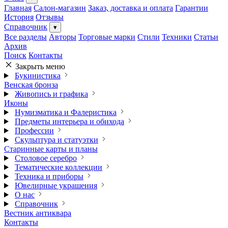
Главная
Салон-магазин
Заказ, доставка и оплата
Гарантии
История
Отзывы
Справочник
▾
Все разделы
Авторы
Торговые марки
Стили
Техники
Статьи
Архив
Поиск
Контакты
Закрыть меню
Букинистика
Венская бронза
Живопись и графика
Иконы
Нумизматика и Фалеристика
Предметы интерьера и обихода
Профессии
Скульптура и статуэтки
Старинные карты и планы
Столовое серебро
Тематические коллекции
Техника и приборы
Ювелирные украшения
О нас
Справочник
Вестник антиквара
Контакты