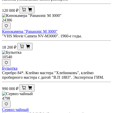
120 000
₽
24386
Кинокамера "Panasonic M 3000"
"VHS Movie Camera NV-M3000". 1960-е годы.
18 200
₽
10540
Бульотка
Серебро 84*. Клеймо мастера "Хлебниковъ", клеймо
пробирного мастера с датой "В.П 1883". Экспертиза ГИМ.
990 000
₽
4798
Сервиз чайный