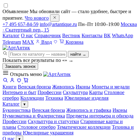
Объявление
Мы обновили сайт — стало удобнее, быстрее и
приятнее.
Что нового
+7 495 657-84-59
info@artantique.ru
Пн–Пт 10:00–19:00
Москва
· Скатертный пер., 15
Каталог
О нас
Справочник
Вестник
Контакты
ВК
WhatsApp
Telegram
MAX
Вход
Корзина
найти →
Показать все результаты по «
»
→
Заказать звонок
Открыть меню
Книги
Венская бронза
Живопись
Иконы
Монеты и медали
Интерьер и быт
Профессии
Скульптура
Карты
Столовое
серебро
Коллекции
Техника
Ювелирные изделия
Каталог
▾
Букинистика
Венская бронза
Живопись и графика
Иконы
Нумизматика и Фалеристика
Предметы интерьера и обихода
Профессии
Скульптура и статуэтки
Старинные карты и
планы
Столовое серебро
Тематические коллекции
Техника и
приборы
Ювелирные украшения
О нас
▾