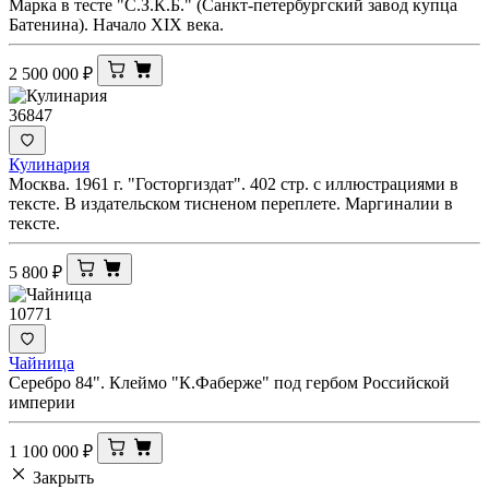
Марка в тесте "С.З.К.Б." (Санкт-петербургский завод купца
Батенина). Начало XIX века.
2 500 000
₽
36847
Кулинария
Москва. 1961 г. "Госторгиздат". 402 стр. с иллюстрациями в
тексте. В издательском тисненом переплете. Маргиналии в
тексте.
5 800
₽
10771
Чайница
Серебро 84". Клеймо "К.Фаберже" под гербом Российской
империи
1 100 000
₽
Закрыть