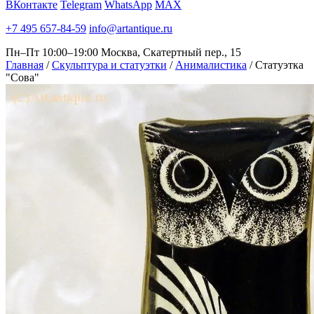
ВКонтакте
Telegram
WhatsApp
MAX
+7 495 657-84-59
info@artantique.ru
Пн–Пт 10:00–19:00
Москва, Скатертный пер., 15
Главная
/
Скульптура и статуэтки
/
Анималистика
/
Статуэтка
"Сова"