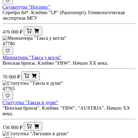
Скульптура "Носорог"
Серебро 84*. Клеймо "I.Р" (Раппопорт). Геммологическая
экспертиза МГУ
476 000
₽
47786
Миниатюра "Такса у котла"
Венская бронза. Клеймо "FBW". Начало ХХ века.
70 000
₽
47765
Статуэтка "Таксы в душе"
"Венская бронза". Клейма: "FBW", "AUSTRIA". Начало ХХ
века.
156 800
₽