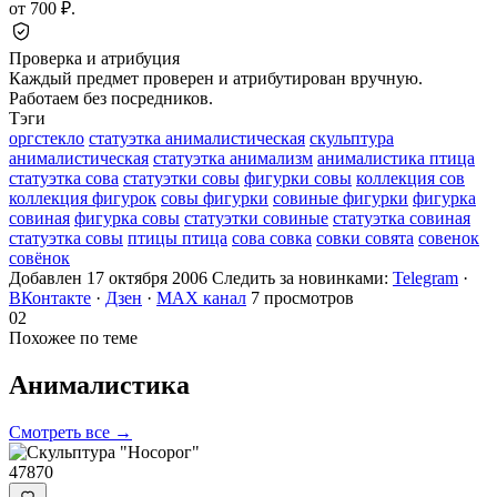
от 700 ₽.
Проверка и атрибуция
Каждый предмет проверен и атрибутирован вручную.
Работаем без посредников.
Тэги
оргстекло
статуэтка анималистическая
скульптура
анималистическая
статуэтка анимализм
анималистика птица
статуэтка сова
статуэтки совы
фигурки совы
коллекция сов
коллекция фигурок
совы фигурки
совиные фигурки
фигурка
совиная
фигурка совы
статуэтки совиные
статуэтка совиная
статуэтка совы
птицы птица
сова совка
совки совята
совенок
совёнок
Добавлен 17 октября 2006
Следить за новинками:
Telegram
·
ВКонтакте
·
Дзен
·
MAX канал
7 просмотров
02
Похожее по теме
Анималистика
Смотреть все →
47870