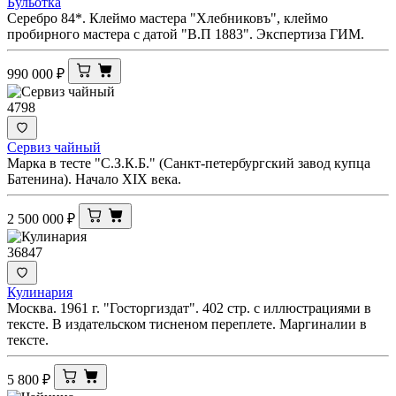
Бульотка
Серебро 84*. Клеймо мастера "Хлебниковъ", клеймо
пробирного мастера с датой "В.П 1883". Экспертиза ГИМ.
990 000
₽
4798
Сервиз чайный
Марка в тесте "С.З.К.Б." (Санкт-петербургский завод купца
Батенина). Начало XIX века.
2 500 000
₽
36847
Кулинария
Москва. 1961 г. "Госторгиздат". 402 стр. с иллюстрациями в
тексте. В издательском тисненом переплете. Маргиналии в
тексте.
5 800
₽