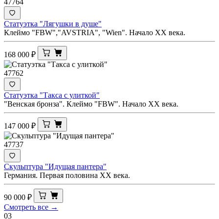
47764
Статуэтка "Лягушки в душе"
Клеймо "FBW","AVSTRIA", "Wien". Начало ХХ века.
168 000
₽
47762
Статуэтка "Такса с улиткой"
"Венская бронза". Клеймо "FBW". Начало ХХ века.
147 000
₽
47737
Скульптура "Идущая пантера"
Германия. Первая половина XX века.
90 000
₽
Смотреть все →
03