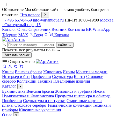
Объявление
Мы обновили сайт — стало удобнее, быстрее и
приятнее.
Что нового
+7 495 657-84-59
info@artantique.ru
Пн–Пт 10:00–19:00
Москва
· Скатертный пер., 15
Каталог
О нас
Справочник
Вестник
Контакты
ВК
WhatsApp
Telegram
MAX
Вход
Корзина
найти →
Показать все результаты по «
»
→
Заказать звонок
Открыть меню
Книги
Венская бронза
Живопись
Иконы
Монеты и медали
Интерьер и быт
Профессии
Скульптура
Карты
Столовое
серебро
Коллекции
Техника
Ювелирные изделия
Каталог
▾
Букинистика
Венская бронза
Живопись и графика
Иконы
Нумизматика и Фалеристика
Предметы интерьера и обихода
Профессии
Скульптура и статуэтки
Старинные карты и
планы
Столовое серебро
Тематические коллекции
Техника и
приборы
Ювелирные украшения
О нас
▾