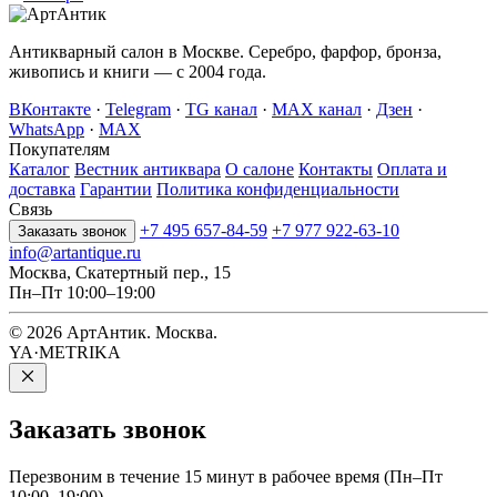
Антикварный салон в Москве. Серебро, фарфор, бронза,
живопись и книги — с 2004 года.
ВКонтакте
·
Telegram
·
TG канал
·
MAX канал
·
Дзен
·
WhatsApp
·
MAX
Покупателям
Каталог
Вестник антиквара
О салоне
Контакты
Оплата и
доставка
Гарантии
Политика конфиденциальности
Связь
+7 495 657-84-59
+7 977 922-63-10
Заказать звонок
info@artantique.ru
Москва, Скатертный пер., 15
Пн–Пт 10:00–19:00
© 2026 АртАнтик. Москва.
YA·METRIKA
Заказать
звонок
Перезвоним в течение 15 минут в рабочее время (Пн–Пт
10:00–19:00).