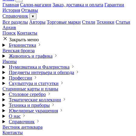
Главная
Салон-магазин
Заказ, доставка и оплата
Гарантии
История
Отзывы
Справочник
▾
Все разделы
Авторы
Торговые марки
Стили
Техники
Статьи
Архив
Поиск
Контакты
Закрыть меню
Букинистика
Венская бронза
Живопись и графика
Иконы
Нумизматика и Фалеристика
Предметы интерьера и обихода
Профессии
Скульптура и статуэтки
Старинные карты и планы
Столовое серебро
Тематические коллекции
Техника и приборы
Ювелирные украшения
О нас
Справочник
Вестник антиквара
Контакты