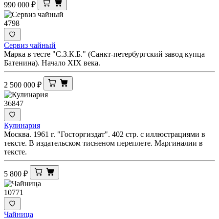
990 000
₽
4798
Сервиз чайный
Марка в тесте "С.З.К.Б." (Санкт-петербургский завод купца
Батенина). Начало XIX века.
2 500 000
₽
36847
Кулинария
Москва. 1961 г. "Госторгиздат". 402 стр. с иллюстрациями в
тексте. В издательском тисненом переплете. Маргиналии в
тексте.
5 800
₽
10771
Чайница