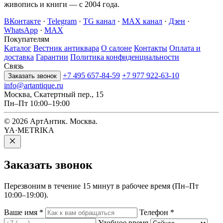
живопись и книги — с 2004 года.
ВКонтакте
·
Telegram
·
TG канал
·
MAX канал
·
Дзен
·
WhatsApp
·
MAX
Покупателям
Каталог
Вестник антиквара
О салоне
Контакты
Оплата и
доставка
Гарантии
Политика конфиденциальности
Связь
+7 495 657-84-59
+7 977 922-63-10
Заказать звонок
info@artantique.ru
Москва, Скатертный пер., 15
Пн–Пт 10:00–19:00
© 2026 АртАнтик. Москва.
YA·METRIKA
Заказать
звонок
Перезвоним в течение 15 минут в рабочее время (Пн–Пт
10:00–19:00).
Ваше имя
*
Телефон
*
Удобное время