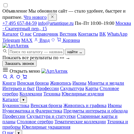
Объявление
Мы обновили сайт — стало удобнее, быстрее и
приятнее.
Что нового
+7 495 657-84-59
info@artantique.ru
Пн–Пт 10:00–19:00
Москва
· Скатертный пер., 15
Каталог
О нас
Справочник
Вестник
Контакты
ВК
WhatsApp
Telegram
MAX
Вход
Корзина
найти →
Показать все результаты по «
»
→
Заказать звонок
Открыть меню
Книги
Венская бронза
Живопись
Иконы
Монеты и медали
Интерьер и быт
Профессии
Скульптура
Карты
Столовое
серебро
Коллекции
Техника
Ювелирные изделия
Каталог
▾
Букинистика
Венская бронза
Живопись и графика
Иконы
Нумизматика и Фалеристика
Предметы интерьера и обихода
Профессии
Скульптура и статуэтки
Старинные карты и
планы
Столовое серебро
Тематические коллекции
Техника и
приборы
Ювелирные украшения
О нас
▾