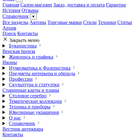
Главная
Салон-магазин
Заказ, доставка и оплата
Гарантии
История
Отзывы
Справочник
▾
Все разделы
Авторы
Торговые марки
Стили
Техники
Статьи
Архив
Поиск
Контакты
Закрыть меню
Букинистика
Венская бронза
Живопись и графика
Иконы
Нумизматика и Фалеристика
Предметы интерьера и обихода
Профессии
Скульптура и статуэтки
Старинные карты и планы
Столовое серебро
Тематические коллекции
Техника и приборы
Ювелирные украшения
О нас
Справочник
Вестник антиквара
Контакты