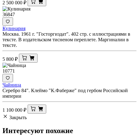
2 500 000
₽
36847
Кулинария
Москва. 1961 г. "Госторгиздат". 402 стр. с иллюстрациями в
тексте. В издательском тисненом переплете. Маргиналии в
тексте.
5 800
₽
10771
Чайница
Серебро 84". Клеймо "К.Фаберже" под гербом Российской
империи
1 100 000
₽
Закрыть
Интересуют
похожие