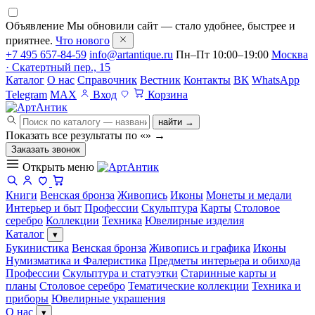
Объявление
Мы обновили сайт — стало удобнее, быстрее и
приятнее.
Что нового
+7 495 657-84-59
info@artantique.ru
Пн–Пт 10:00–19:00
Москва
· Скатертный пер., 15
Каталог
О нас
Справочник
Вестник
Контакты
ВК
WhatsApp
Telegram
MAX
Вход
Корзина
найти →
Показать все результаты по «
»
→
Заказать звонок
Открыть меню
Книги
Венская бронза
Живопись
Иконы
Монеты и медали
Интерьер и быт
Профессии
Скульптура
Карты
Столовое
серебро
Коллекции
Техника
Ювелирные изделия
Каталог
▾
Букинистика
Венская бронза
Живопись и графика
Иконы
Нумизматика и Фалеристика
Предметы интерьера и обихода
Профессии
Скульптура и статуэтки
Старинные карты и
планы
Столовое серебро
Тематические коллекции
Техника и
приборы
Ювелирные украшения
О нас
▾