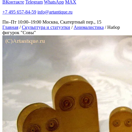
ВКонтакте
Telegram
WhatsApp
MAX
+7 495 657-84-59
info@artantique.ru
Пн–Пт 10:00–19:00
Москва, Скатертный пер., 15
Главная
/
Скульптура и статуэтки
/
Анималистика
/
Набор
фигурок "Совы"