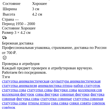
Состояние
Хорошее
Ширина
3 см
Высота
4.2 см
Страна
—
Период
1950 – 2000
Состояние
Хорошее
Размер
3 × 4.2 см
Бережная доставка
Профессиональная упаковка, страхование, доставка по России
от 700 ₽.
Проверка и атрибуция
Каждый предмет проверен и атрибутирован вручную.
Работаем без посредников.
Тэги
статуэтка анималистическая
скульптура анималистическая
статуэтка анимализм
анималистика птица
набор статуэток
статуэтка сова
статуэтки совы
фигурки совы
коллекция сов
коллекция фигурок
совы фигурки
совиные фигурки
фигурка
совиная
фигурка совы
статуэтки совиные
статуэтка совиная
статуэтка совы
птицы птица
сова совка
совки совята
совенок
совёнок