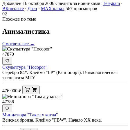
Добавлен 16 октября 2006
Следить за новинками:
Telegram
·
ВКонтакте
·
Дзен
·
MAX канал
567 просмотров
02
Похожее по теме
Анималистика
Смотреть все →
47870
Скульптура "Носорог"
Серебро 84*. Клеймо "I.Р" (Раппопорт). Геммологическая
экспертиза МГУ
476 000
₽
47786
Миниатюра "Такса у котла"
Венская бронза. Клеймо "FBW". Начало ХХ века.