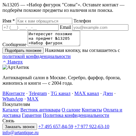
№13205 — «Набор фигурок "Совы"». Оставьте контакт —
подберём похожие предметы из наличия или поиска.
Имя
*
Телефон
Email
Сообщение
Нажимая кнопку, вы соглашаетесь с
Подобрать похожее
политикой конфиденциальности
Наверх
Антикварный салон в Москве. Серебро, фарфор, бронза,
живопись и книги — с 2004 года.
ВКонтакте
·
Telegram
·
TG канал
·
MAX канал
·
Дзен
·
WhatsApp
·
MAX
Покупателям
Каталог
Вестник антиквара
О салоне
Контакты
Оплата и
доставка
Гарантии
Политика конфиденциальности
Связь
+7 495 657-84-59
+7 977 922-63-10
Заказать звонок
info@artantique.ru