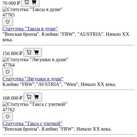
70 000
₽
47765
Статуэтка "Таксы в душе"
"Венская бронза". Клейма: "FBW", "AUSTRIA". Начало ХХ
века.
156 800
₽
47764
Статуэтка "Лягушки в душе"
Клеймо "FBW","AVSTRIA", "Wien". Начало ХХ века.
168 000
₽
47762
Статуэтка "Такса с улиткой"
"Венская бронза". Клеймо "FBW". Начало ХХ века.