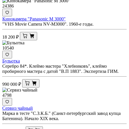
24386
Кинокамера "Panasonic M 3000"
"VHS Movie Camera NV-M3000". 1960-е годы.
18 200
₽
10540
Бульотка
Серебро 84*. Клеймо мастера "Хлебниковъ", клеймо
пробирного мастера с датой "В.П 1883". Экспертиза ГИМ.
990 000
₽
4798
Сервиз чайный
Марка в тесте "С.З.К.Б." (Санкт-петербургский завод купца
Батенина). Начало XIX века.