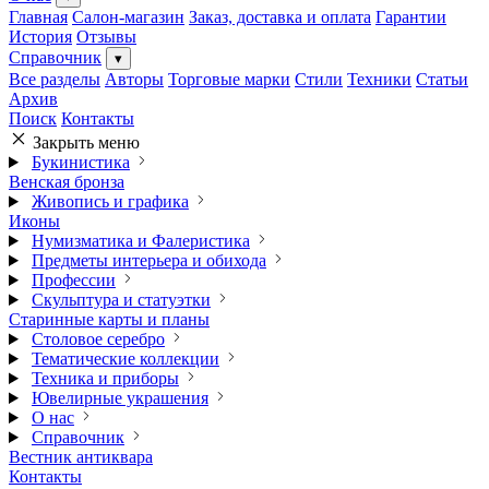
Главная
Салон-магазин
Заказ, доставка и оплата
Гарантии
История
Отзывы
Справочник
▾
Все разделы
Авторы
Торговые марки
Стили
Техники
Статьи
Архив
Поиск
Контакты
Закрыть меню
Букинистика
Венская бронза
Живопись и графика
Иконы
Нумизматика и Фалеристика
Предметы интерьера и обихода
Профессии
Скульптура и статуэтки
Старинные карты и планы
Столовое серебро
Тематические коллекции
Техника и приборы
Ювелирные украшения
О нас
Справочник
Вестник антиквара
Контакты