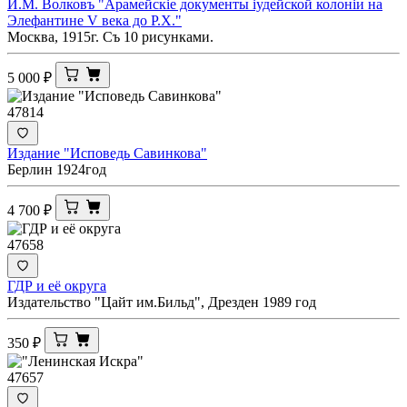
И.М. Волковъ "Арамейскiе документы iудейской колонiи на
Элефантине V века до Р.Х."
Москва, 1915г. Съ 10 рисунками.
5 000
₽
47814
Издание "Исповедь Савинкова"
Берлин 1924год
4 700
₽
47658
ГДР и её округа
Издательство "Цайт им.Бильд", Дрезден 1989 год
350
₽
47657