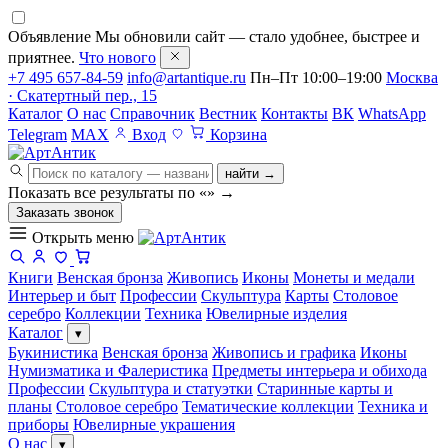
Объявление
Мы обновили сайт — стало удобнее, быстрее и
приятнее.
Что нового
+7 495 657-84-59
info@artantique.ru
Пн–Пт 10:00–19:00
Москва
· Скатертный пер., 15
Каталог
О нас
Справочник
Вестник
Контакты
ВК
WhatsApp
Telegram
MAX
Вход
Корзина
найти →
Показать все результаты по «
»
→
Заказать звонок
Открыть меню
Книги
Венская бронза
Живопись
Иконы
Монеты и медали
Интерьер и быт
Профессии
Скульптура
Карты
Столовое
серебро
Коллекции
Техника
Ювелирные изделия
Каталог
▾
Букинистика
Венская бронза
Живопись и графика
Иконы
Нумизматика и Фалеристика
Предметы интерьера и обихода
Профессии
Скульптура и статуэтки
Старинные карты и
планы
Столовое серебро
Тематические коллекции
Техника и
приборы
Ювелирные украшения
О нас
▾