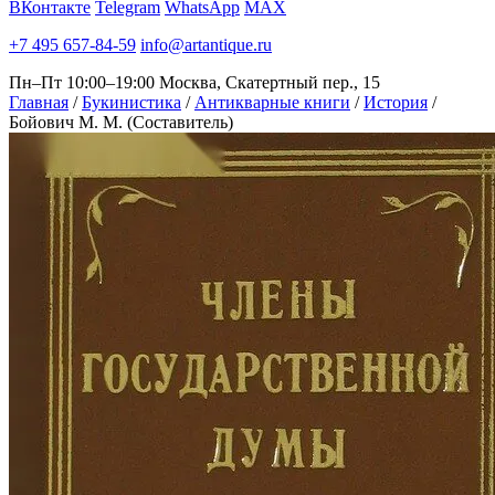
ВКонтакте
Telegram
WhatsApp
MAX
+7 495 657-84-59
info@artantique.ru
Пн–Пт 10:00–19:00
Москва, Скатертный пер., 15
Главная
/
Букинистика
/
Антикварные книги
/
История
/
Бойович М. М. (Составитель)