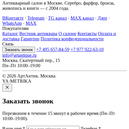
Антикварный салон в Москве. Серебро, фарфор, бронза,
живопись и книги — с 2004 года.
ВКонтакте
·
Telegram
·
TG канал
·
MAX канал
·
Дзен
·
WhatsApp
·
MAX
Покупателям
Каталог
Вестник антиквара
О салоне
Контакты
Оплата и
доставка
Гарантии
Политика конфиденциальности
Связь
+7 495 657-84-59
+7 977 922-63-10
Заказать звонок
info@artantique.ru
Москва, Скатертный пер., 15
Пн–Пт 10:00–19:00
© 2026 АртАнтик. Москва.
YA·METRIKA
Заказать
звонок
Перезвоним в течение 15 минут в рабочее время (Пн–Пт
10:00–19:00).
Ваше имя
*
Телефон
*