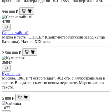
пробирного мастера с датой "В.П 1883". Экспертиза ГИМ.
990 000
₽
4798
Сервиз чайный
Марка в тесте "С.З.К.Б." (Санкт-петербургский завод купца
Батенина). Начало XIX века.
2 500 000
₽
36847
Кулинария
Москва. 1961 г. "Госторгиздат". 402 стр. с иллюстрациями в
тексте. В издательском тисненом переплете. Маргиналии в
тексте.
5 800
₽
10771