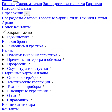
Главная
Салон-магазин
Заказ, доставка и оплата
Гарантии
История
Отзывы
Справочник
▾
Все разделы
Авторы
Торговые марки
Стили
Техники
Статьи
Архив
Поиск
Контакты
Закрыть меню
Букинистика
Венская бронза
Живопись и графика
Иконы
Нумизматика и Фалеристика
Предметы интерьера и обихода
Профессии
Скульптура и статуэтки
Старинные карты и планы
Столовое серебро
Тематические коллекции
Техника и приборы
Ювелирные украшения
О нас
Справочник
Вестник антиквара
Контакты