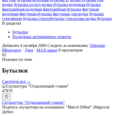
водки
бутылка из под
водки бутылка
водочная бутылка
фантазийная водочная
фантазийная бутылка
фигурная
водочная
фигурная бутылка
фигурная для водки
бутылка
стеклянная
бутылка стеклобутылка
стеклотара водка
бутылки
В разделах
Бутылки
Различные антикварные сюжеты
Добавлен 4 октября 2006
Следить за новинками:
Telegram
·
ВКонтакте
·
Дзен
·
MAX канал
8 просмотров
02
Похожее по теме
Бутылки
Смотреть все →
47879
Скульптура "Отдыхающий старик"
Подпись скульптора на основании: "Marcel Début" (Марселя
Дебю)