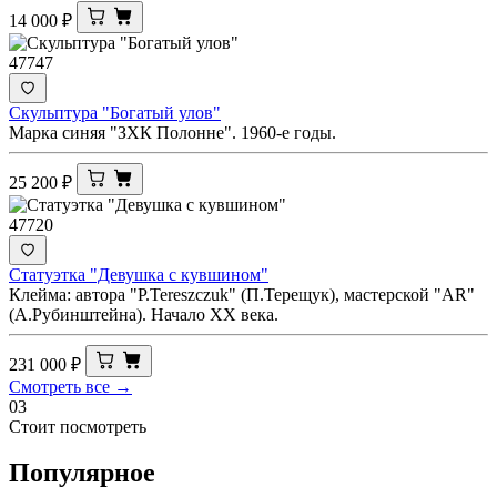
14 000
₽
47747
Скульптура "Богатый улов"
Марка синяя "ЗХК Полонне". 1960-е годы.
25 200
₽
47720
Статуэтка "Девушка с кувшином"
Клейма: автора "Р.Tereszczuk" (П.Терещук), мастерской "AR"
(А.Рубинштейна). Начало ХХ века.
231 000
₽
Смотреть все →
03
Стоит посмотреть
Популярное