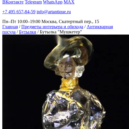
ВКонтакте
Telegram
WhatsApp
MAX
+7 495 657-84-59
info@artantique.ru
Пн–Пт 10:00–19:00
Москва, Скатертный пер., 15
Главная
/
Предметы интерьера и обихода
/
Антикварная
посуда
/
Бутылки
/
Бутылка "Мушкетер"