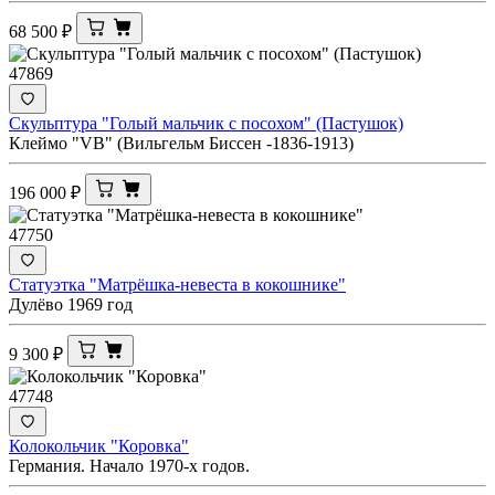
68 500
₽
47869
Скульптура "Голый мальчик с посохом" (Пастушок)
Клеймо "VB" (Вильгельм Биссен -1836-1913)
196 000
₽
47750
Статуэтка "Матрёшка-невеста в кокошнике"
Дулёво 1969 год
9 300
₽
47748
Колокольчик "Коровка"
Германия. Начало 1970-х годов.