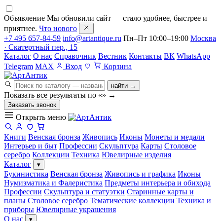
Объявление
Мы обновили сайт — стало удобнее, быстрее и
приятнее.
Что нового
+7 495 657-84-59
info@artantique.ru
Пн–Пт 10:00–19:00
Москва
· Скатертный пер., 15
Каталог
О нас
Справочник
Вестник
Контакты
ВК
WhatsApp
Telegram
MAX
Вход
Корзина
найти →
Показать все результаты по «
»
→
Заказать звонок
Открыть меню
Книги
Венская бронза
Живопись
Иконы
Монеты и медали
Интерьер и быт
Профессии
Скульптура
Карты
Столовое
серебро
Коллекции
Техника
Ювелирные изделия
Каталог
▾
Букинистика
Венская бронза
Живопись и графика
Иконы
Нумизматика и Фалеристика
Предметы интерьера и обихода
Профессии
Скульптура и статуэтки
Старинные карты и
планы
Столовое серебро
Тематические коллекции
Техника и
приборы
Ювелирные украшения
О нас
▾