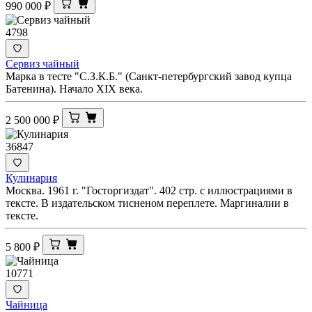
990 000
₽
4798
Сервиз чайный
Марка в тесте "С.З.К.Б." (Санкт-петербургский завод купца
Батенина). Начало XIX века.
2 500 000
₽
36847
Кулинария
Москва. 1961 г. "Госторгиздат". 402 стр. с иллюстрациями в
тексте. В издательском тисненом переплете. Маргиналии в
тексте.
5 800
₽
10771
Чайница