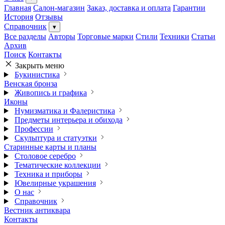
Главная
Салон-магазин
Заказ, доставка и оплата
Гарантии
История
Отзывы
Справочник
▾
Все разделы
Авторы
Торговые марки
Стили
Техники
Статьи
Архив
Поиск
Контакты
Закрыть меню
Букинистика
Венская бронза
Живопись и графика
Иконы
Нумизматика и Фалеристика
Предметы интерьера и обихода
Профессии
Скульптура и статуэтки
Старинные карты и планы
Столовое серебро
Тематические коллекции
Техника и приборы
Ювелирные украшения
О нас
Справочник
Вестник антиквара
Контакты