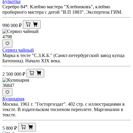
Бульотка
Серебро 84*. Клеймо мастера "Хлебниковъ", клеймо
пробирного мастера с датой "В.П 1883". Экспертиза ГИМ.
990 000
₽
4798
Сервиз чайный
Марка в тесте "С.З.К.Б." (Санкт-петербургский завод купца
Батенина). Начало XIX века.
2 500 000
₽
36847
Кулинария
Москва. 1961 г. "Госторгиздат". 402 стр. с иллюстрациями в
тексте. В издательском тисненом переплете. Маргиналии в
тексте.
5 800
₽