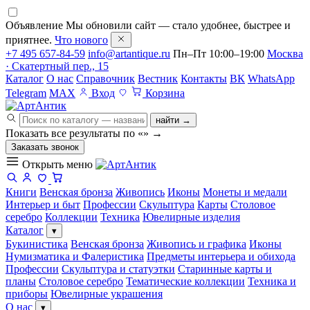
Объявление
Мы обновили сайт — стало удобнее, быстрее и
приятнее.
Что нового
+7 495 657-84-59
info@artantique.ru
Пн–Пт 10:00–19:00
Москва
· Скатертный пер., 15
Каталог
О нас
Справочник
Вестник
Контакты
ВК
WhatsApp
Telegram
MAX
Вход
Корзина
найти →
Показать все результаты по «
»
→
Заказать звонок
Открыть меню
Книги
Венская бронза
Живопись
Иконы
Монеты и медали
Интерьер и быт
Профессии
Скульптура
Карты
Столовое
серебро
Коллекции
Техника
Ювелирные изделия
Каталог
▾
Букинистика
Венская бронза
Живопись и графика
Иконы
Нумизматика и Фалеристика
Предметы интерьера и обихода
Профессии
Скульптура и статуэтки
Старинные карты и
планы
Столовое серебро
Тематические коллекции
Техника и
приборы
Ювелирные украшения
О нас
▾