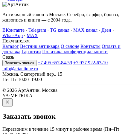
Антикварный салон в Москве. Серебро, фарфор, бронза,
живопись и книги — с 2004 года.
ВКонтакте
·
Telegram
·
TG канал
·
MAX канал
·
Дзен
·
WhatsApp
·
MAX
Покупателям
Каталог
Вестник антиквара
О салоне
Контакты
Оплата и
доставка
Гарантии
Политика конфиденциальности
Связь
+7 495 657-84-59
+7 977 922-63-10
Заказать звонок
info@artantique.ru
Москва, Скатертный пер., 15
Пн–Пт 10:00–19:00
© 2026 АртАнтик. Москва.
YA·METRIKA
Заказать
звонок
Перезвоним в течение 15 минут в рабочее время (Пн–Пт