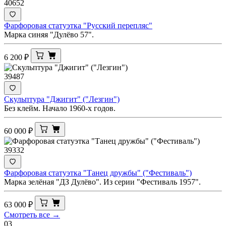
40652
Фарфоровая статуэтка "Русский перепляс"
Марка синяя "Дулёво 57".
6 200
₽
39487
Скульптура "Джигит" ("Лезгин")
Без клейм. Начало 1960-х годов.
60 000
₽
39332
Фарфоровая статуэтка "Танец дружбы" ("Фестиваль")
Марка зелёная "ДЗ Дулёво". Из серии "Фестиваль 1957".
63 000
₽
Смотреть все →
03