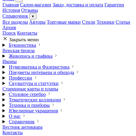
Главная
Салон-магазин
Заказ, доставка и оплата
Гарантии
История
Отзывы
Справочник
▾
Все разделы
Авторы
Торговые марки
Стили
Техники
Статьи
Архив
Поиск
Контакты
Закрыть меню
Букинистика
Венская бронза
Живопись и графика
Иконы
Нумизматика и Фалеристика
Предметы интерьера и обихода
Профессии
Скульптура и статуэтки
Старинные карты и планы
Столовое серебро
Тематические коллекции
Техника и приборы
Ювелирные украшения
О нас
Справочник
Вестник антиквара
Контакты