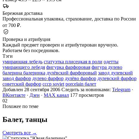
Бережная доставка
Профессиональная упаковка, страхование, доставка по России
от 700 ₽.
Проверка и атрибуция
Каждый предмет проверен и атрибутирован вручную.
Работаем без посредников.
Тэги
умирающая лебедь
статуэтка плисецкая в роли
одетты
умирающего лебедя
фигурка фарфоровая
фигура дулево
балерина балеринка
дулёвский фарфоровый
завод дулевский
завод фарфор
дулево фарфор
дулёво фарфор
дулевский фарфор
советский фарфор
ссср soviet
porcelain балет
Добавлен 28 сентября 2006
Следить за новинками:
Telegram
·
ВКонтакте
·
Дзен
·
MAX канал
177 просмотров
02
Похожее по теме
Балет,
танцы
Смотреть все →