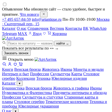
Объявление
Мы обновили сайт — стало удобнее, быстрее и
приятнее.
Что нового
+7 495 657-84-59
info@artantique.ru
Пн–Пт 10:00–19:00
Москва
· Скатертный пер., 15
Каталог
О нас
Справочник
Вестник
Контакты
ВК
WhatsApp
Telegram
MAX
Вход
Корзина
найти →
Показать все результаты по «
»
→
Заказать звонок
Открыть меню
Книги
Венская бронза
Живопись
Иконы
Монеты и медали
Интерьер и быт
Профессии
Скульптура
Карты
Столовое
серебро
Коллекции
Техника
Ювелирные изделия
Каталог
▾
Букинистика
Венская бронза
Живопись и графика
Иконы
Нумизматика и Фалеристика
Предметы интерьера и обихода
Профессии
Скульптура и статуэтки
Старинные карты и
планы
Столовое серебро
Тематические коллекции
Техника и
приборы
Ювелирные украшения
О нас
▾