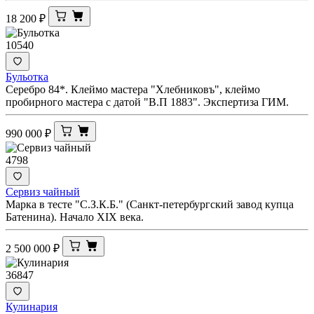
18 200
₽
10540
Бульотка
Серебро 84*. Клеймо мастера "Хлебниковъ", клеймо
пробирного мастера с датой "В.П 1883". Экспертиза ГИМ.
990 000
₽
4798
Сервиз чайный
Марка в тесте "С.З.К.Б." (Санкт-петербургский завод купца
Батенина). Начало XIX века.
2 500 000
₽
36847
Кулинария