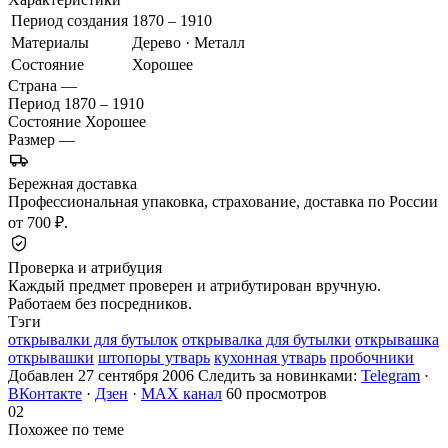
Период создания
1870 – 1910
Материалы
Дерево · Металл
Состояние
Хорошее
Страна
—
Период
1870 – 1910
Состояние
Хорошее
Размер
—
Бережная доставка
Профессиональная упаковка, страхование, доставка по России
от 700 ₽.
Проверка и атрибуция
Каждый предмет проверен и атрибутирован вручную.
Работаем без посредников.
Тэги
открывалки для бутылок
открывалка для бутылки
открывашка
открывашки
штопоры утварь
кухонная утварь
пробочники
Добавлен 27 сентября 2006
Следить за новинками:
Telegram
·
ВКонтакте
·
Дзен
·
MAX канал
60 просмотров
02
Похожее по теме