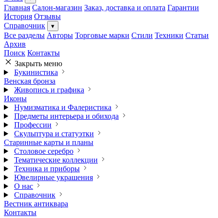
Главная
Салон-магазин
Заказ, доставка и оплата
Гарантии
История
Отзывы
Справочник
▾
Все разделы
Авторы
Торговые марки
Стили
Техники
Статьи
Архив
Поиск
Контакты
Закрыть меню
Букинистика
Венская бронза
Живопись и графика
Иконы
Нумизматика и Фалеристика
Предметы интерьера и обихода
Профессии
Скульптура и статуэтки
Старинные карты и планы
Столовое серебро
Тематические коллекции
Техника и приборы
Ювелирные украшения
О нас
Справочник
Вестник антиквара
Контакты