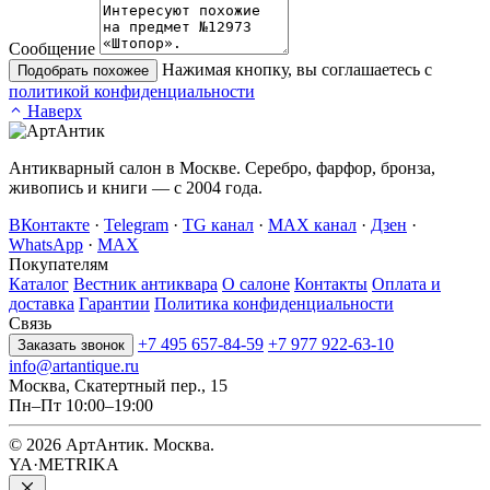
Сообщение
Нажимая кнопку, вы соглашаетесь с
Подобрать похожее
политикой конфиденциальности
Наверх
Антикварный салон в Москве. Серебро, фарфор, бронза,
живопись и книги — с 2004 года.
ВКонтакте
·
Telegram
·
TG канал
·
MAX канал
·
Дзен
·
WhatsApp
·
MAX
Покупателям
Каталог
Вестник антиквара
О салоне
Контакты
Оплата и
доставка
Гарантии
Политика конфиденциальности
Связь
+7 495 657-84-59
+7 977 922-63-10
Заказать звонок
info@artantique.ru
Москва, Скатертный пер., 15
Пн–Пт 10:00–19:00
© 2026 АртАнтик. Москва.
YA·METRIKA