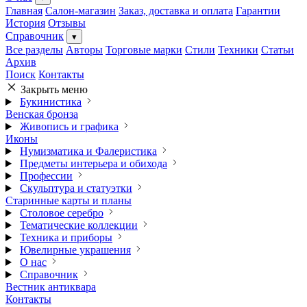
Главная
Салон-магазин
Заказ, доставка и оплата
Гарантии
История
Отзывы
Справочник
▾
Все разделы
Авторы
Торговые марки
Стили
Техники
Статьи
Архив
Поиск
Контакты
Закрыть меню
Букинистика
Венская бронза
Живопись и графика
Иконы
Нумизматика и Фалеристика
Предметы интерьера и обихода
Профессии
Скульптура и статуэтки
Старинные карты и планы
Столовое серебро
Тематические коллекции
Техника и приборы
Ювелирные украшения
О нас
Справочник
Вестник антиквара
Контакты