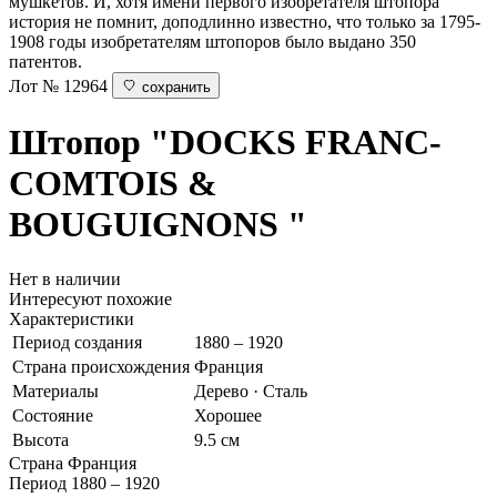
мушкетов. И, хотя имени первого изобретателя штопора
история не помнит, доподлинно известно, что только за 1795-
1908 годы изобретателям штопоров было выдано 350
патентов.
Лот № 12964
сохранить
Штопор
"DOCKS FRANC-
COMTOIS &
BOUGUIGNONS "
Нет в наличии
Интересуют похожие
Характеристики
Период создания
1880 – 1920
Страна происхождения
Франция
Материалы
Дерево · Сталь
Состояние
Хорошее
Высота
9.5 см
Страна
Франция
Период
1880 – 1920