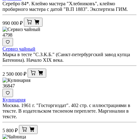
Серебро 84*. Клеймо мастера "Хлебниковъ", клеймо
пробирного мастера с датой "В.П 1883". Экспертиза ГИМ.
990 000
₽
4798
Сервиз чайный
Марка в тесте "С.З.К.Б." (Санкт-петербургский завод купца
Батенина). Начало XIX века.
2 500 000
₽
36847
Кулинария
Москва. 1961 г. "Госторгиздат". 402 стр. с иллюстрациями в
тексте. В издательском тисненом переплете. Маргиналии в
тексте.
5 800
₽