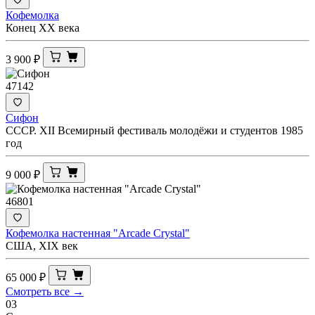
Кофемолка
Конец ХХ века
3 900
₽
47142
Сифон
СССР. XII Всемирный фестиваль молодёжи и студентов 1985
год
9 000
₽
46801
Кофемолка настенная "Arcade Crystal"
США, XIX век
65 000
₽
Смотреть все →
03