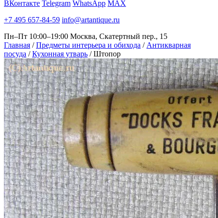
ВКонтакте
Telegram
WhatsApp
MAX
+7 495 657-84-59
info@artantique.ru
Пн–Пт 10:00–19:00
Москва, Скатертный пер., 15
Главная
/
Предметы интерьера и обихода
/
Антикварная
посуда
/
Кухонная утварь
/
Штопор