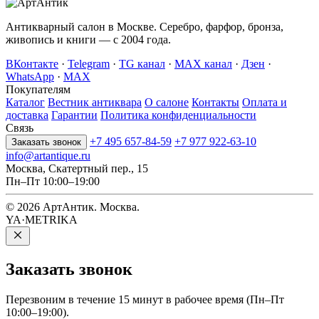
Антикварный салон в Москве. Серебро, фарфор, бронза,
живопись и книги — с 2004 года.
ВКонтакте
·
Telegram
·
TG канал
·
MAX канал
·
Дзен
·
WhatsApp
·
MAX
Покупателям
Каталог
Вестник антиквара
О салоне
Контакты
Оплата и
доставка
Гарантии
Политика конфиденциальности
Связь
+7 495 657-84-59
+7 977 922-63-10
Заказать звонок
info@artantique.ru
Москва, Скатертный пер., 15
Пн–Пт 10:00–19:00
© 2026 АртАнтик. Москва.
YA·METRIKA
Заказать
звонок
Перезвоним в течение 15 минут в рабочее время (Пн–Пт
10:00–19:00).