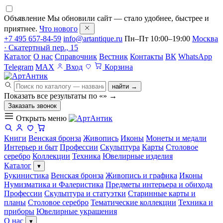
Объявление
Мы обновили сайт — стало удобнее, быстрее и
приятнее.
Что нового
+7 495 657-84-59
info@artantique.ru
Пн–Пт 10:00–19:00
Москва
· Скатертный пер., 15
Каталог
О нас
Справочник
Вестник
Контакты
ВК
WhatsApp
Telegram
MAX
Вход
Корзина
найти →
Показать все результаты по «
»
→
Заказать звонок
Открыть меню
Книги
Венская бронза
Живопись
Иконы
Монеты и медали
Интерьер и быт
Профессии
Скульптура
Карты
Столовое
серебро
Коллекции
Техника
Ювелирные изделия
Каталог
▾
Букинистика
Венская бронза
Живопись и графика
Иконы
Нумизматика и Фалеристика
Предметы интерьера и обихода
Профессии
Скульптура и статуэтки
Старинные карты и
планы
Столовое серебро
Тематические коллекции
Техника и
приборы
Ювелирные украшения
О нас
▾