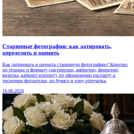
Старинные фотографии: как датировать,
определить и оценить
Как датировать и оценить старинную фотографию? Коротко:
по технике и формату (дагерротип, амбротип, ферротип,
визитка, кабинет-портрет), по оформлению паспарту и
тиснению фотоателье, по бумаге и тону отпечатка.
16.06.2026