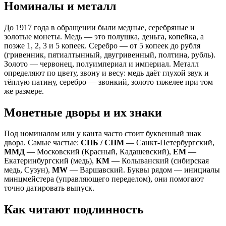
Номиналы и металл
До 1917 года в обращении были медные, серебряные и
золотые монеты. Медь — это полушка, деньга, копейка, а
позже 1, 2, 3 и 5 копеек. Серебро — от 5 копеек до рубля
(гривенник, пятиалтынный, двугривенный, полтина, рубль).
Золото — червонец, полуимпериал и империал. Металл
определяют по цвету, звону и весу: медь даёт глухой звук и
тёплую патину, серебро — звонкий, золото тяжелее при том
же размере.
Монетные дворы и их знаки
Под номиналом или у канта часто стоит буквенный знак
двора. Самые частые:
СПБ / СПМ
— Санкт-Петербургский,
ММД
— Московский (Красный, Кадашевский),
ЕМ
—
Екатеринбургский (медь),
КМ
— Колыванский (сибирская
медь, Сузун),
MW
— Варшавский. Буквы рядом — инициалы
минцмейстера (управляющего переделом), они помогают
точно датировать выпуск.
Как читают подлинность