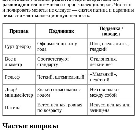
разновидностей
штемпеля и спрос коллекционеров. Чистить
и полировать монеты не следует — снятая патина и царапины
резко снижают коллекционную ценность.
Подделка /
Признак
Подлинник
новодел
Оформлен по типу
Шов, следы литья,
Гурт (ребро)
года
гладкий
Вес и
Соответствуют
Отклонения,
диаметр
стандарту
лёгкий вес
«Мыльный»,
Рельеф
Чёткий, штемпельный
нечёткий
Двор/
Знаки согласованы с
Не совпадают
минцмейстер
годом
между собой
Естественная, ровная
Искусственная или
Патина
по возрасту
зачищена
Частые вопросы