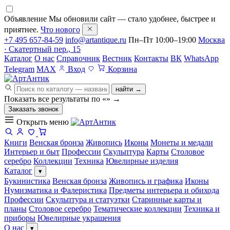
Объявление
Мы обновили сайт — стало удобнее, быстрее и
приятнее.
Что нового
+7 495 657-84-59
info@artantique.ru
Пн–Пт 10:00–19:00
Москва
· Скатертный пер., 15
Каталог
О нас
Справочник
Вестник
Контакты
ВК
WhatsApp
Telegram
MAX
Вход
Корзина
найти →
Показать все результаты по «
»
→
Заказать звонок
Открыть меню
Книги
Венская бронза
Живопись
Иконы
Монеты и медали
Интерьер и быт
Профессии
Скульптура
Карты
Столовое
серебро
Коллекции
Техника
Ювелирные изделия
Каталог
▾
Букинистика
Венская бронза
Живопись и графика
Иконы
Нумизматика и Фалеристика
Предметы интерьера и обихода
Профессии
Скульптура и статуэтки
Старинные карты и
планы
Столовое серебро
Тематические коллекции
Техника и
приборы
Ювелирные украшения
О нас
▾