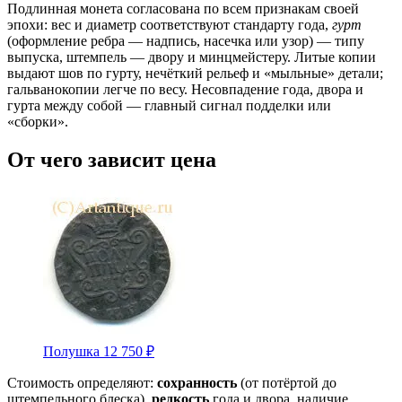
Подлинная монета согласована по всем признакам своей
эпохи: вес и диаметр соответствуют стандарту года,
гурт
(оформление ребра — надпись, насечка или узор) — типу
выпуска, штемпель — двору и минцмейстеру. Литые копии
выдают шов по гурту, нечёткий рельеф и «мыльные» детали;
гальванокопии легче по весу. Несовпадение года, двора и
гурта между собой — главный сигнал подделки или
«сборки».
От чего зависит цена
Полушка
12 750 ₽
Стоимость определяют:
сохранность
(от потёртой до
штемпельного блеска),
редкость
года и двора, наличие