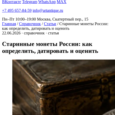
ВКонтакте
Telegram
WhatsApp
MAX
+7 495 657-84-59
info@artantique.ru
Пн–Пт 10:00–19:00
Москва, Скатертный пер., 15
Главная
/
Справочник
/
Статьи
/
Старинные монеты России:
как определить, датировать и оценить
22.06.2026 · справочник · статья
Старинные монеты России:
как
определить, датировать и оценить