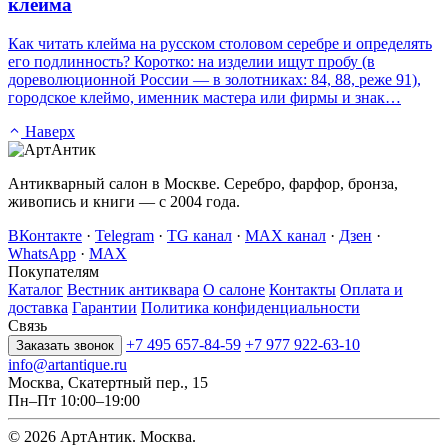
клейма
Как читать клейма на русском столовом серебре и определять
его подлинность? Коротко: на изделии ищут пробу (в
дореволюционной России — в золотниках: 84, 88, реже 91),
городское клеймо, именник мастера или фирмы и знак…
Наверх
Антикварный салон в Москве. Серебро, фарфор, бронза,
живопись и книги — с 2004 года.
ВКонтакте
·
Telegram
·
TG канал
·
MAX канал
·
Дзен
·
WhatsApp
·
MAX
Покупателям
Каталог
Вестник антиквара
О салоне
Контакты
Оплата и
доставка
Гарантии
Политика конфиденциальности
Связь
+7 495 657-84-59
+7 977 922-63-10
Заказать звонок
info@artantique.ru
Москва, Скатертный пер., 15
Пн–Пт 10:00–19:00
© 2026 АртАнтик. Москва.