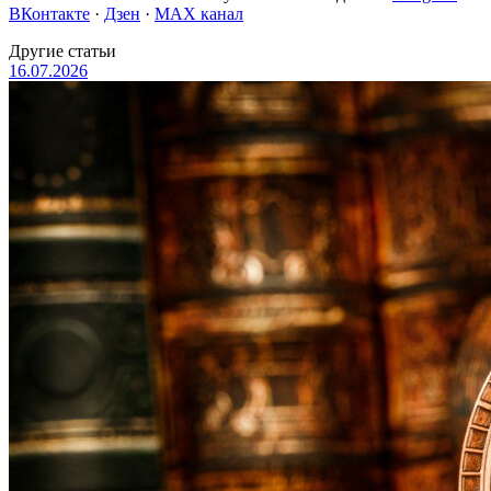
ВКонтакте
·
Дзен
·
MAX канал
Другие статьи
16.07.2026