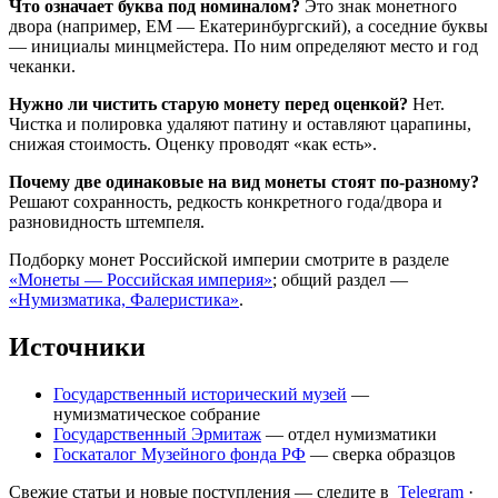
Что означает буква под номиналом?
Это знак монетного
двора (например, ЕМ — Екатеринбургский), а соседние буквы
— инициалы минцмейстера. По ним определяют место и год
чеканки.
Нужно ли чистить старую монету перед оценкой?
Нет.
Чистка и полировка удаляют патину и оставляют царапины,
снижая стоимость. Оценку проводят «как есть».
Почему две одинаковые на вид монеты стоят по-разному?
Решают сохранность, редкость конкретного года/двора и
разновидность штемпеля.
Подборку монет Российской империи смотрите в разделе
«Монеты — Российская империя»
; общий раздел —
«Нумизматика, Фалеристика»
.
Источники
Государственный исторический музей
—
нумизматическое собрание
Государственный Эрмитаж
— отдел нумизматики
Госкаталог Музейного фонда РФ
— сверка образцов
Свежие статьи и новые поступления — следите в
Telegram
·