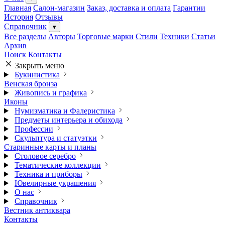
Главная
Салон-магазин
Заказ, доставка и оплата
Гарантии
История
Отзывы
Справочник
▾
Все разделы
Авторы
Торговые марки
Стили
Техники
Статьи
Архив
Поиск
Контакты
Закрыть меню
Букинистика
Венская бронза
Живопись и графика
Иконы
Нумизматика и Фалеристика
Предметы интерьера и обихода
Профессии
Скульптура и статуэтки
Старинные карты и планы
Столовое серебро
Тематические коллекции
Техника и приборы
Ювелирные украшения
О нас
Справочник
Вестник антиквара
Контакты