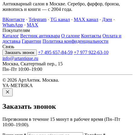
Антикварный салон в Москве. Серебро, фарфор, бронза,
живопись и книги — с 2004 года.
ВКонтакте
·
Telegram
·
TG канал
·
MAX канал
·
Дзен
·
WhatsApp
·
MAX
Покупателям
Каталог
Вестник антиквара
О салоне
Контакты
Оплата и
доставка
Гарантии
Политика конфиденциальности
Связь
+7 495 657-84-59
+7 977 922-63-10
Заказать звонок
info@artantique.ru
Москва, Скатертный пер., 15
Пн–Пт 10:00–19:00
© 2026 АртАнтик. Москва.
YA·METRIKA
Заказать
звонок
Перезвоним в течение 15 минут в рабочее время (Пн–Пт
10:00–19:00).