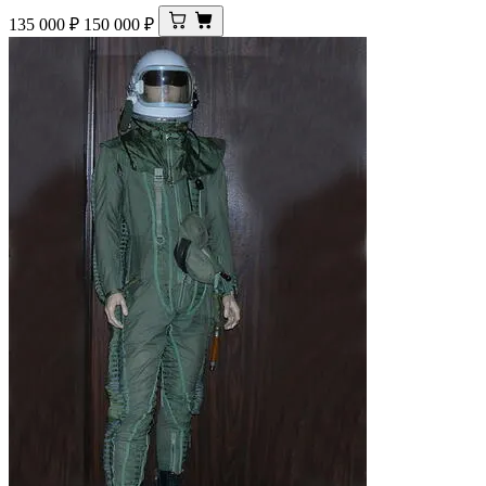
135 000
₽
150 000
₽