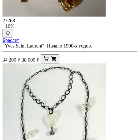
27268
−10%
Браслет
"Yves Saint Laurent". Начало 1990-х годов.
34 200
₽
38 000
₽