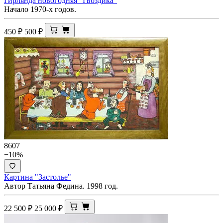
Гирлянда новогодняя "Гвоздика"
Начало 1970-х годов.
450
₽
500
₽
8607
−10%
Картина "Застолье"
Автор Татьяна Федина. 1998 год.
22 500
₽
25 000
₽