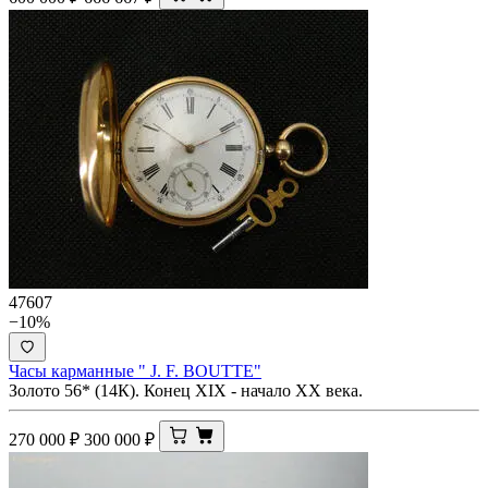
47607
−10%
Часы карманные " J. F. BOUTTE"
Золото 56* (14К). Конец XIX - начало ХХ века.
270 000
₽
300 000
₽