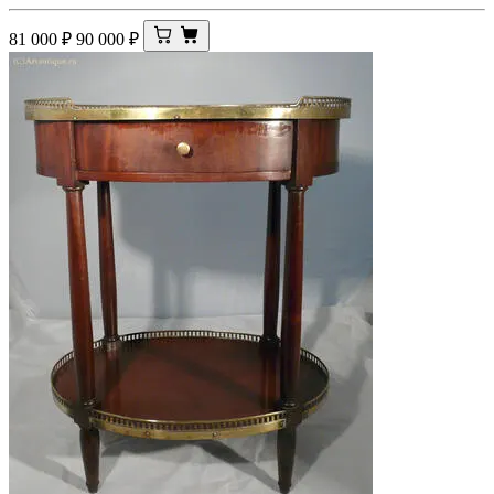
81 000
₽
90 000
₽