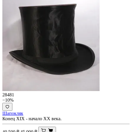
28481
−10%
Шапокляк
Конец XIX - начало ХХ века.
40 500
₽
45 000
₽