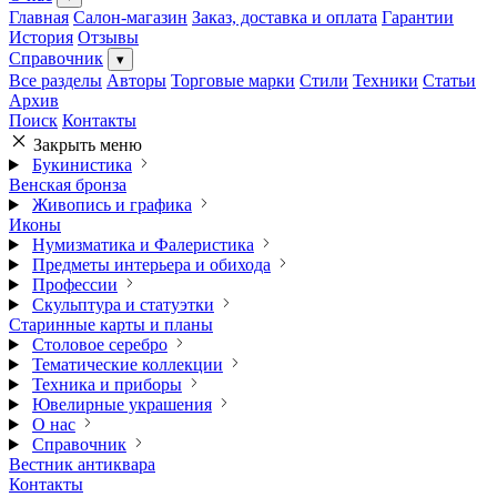
Главная
Салон-магазин
Заказ, доставка и оплата
Гарантии
История
Отзывы
Справочник
▾
Все разделы
Авторы
Торговые марки
Стили
Техники
Статьи
Архив
Поиск
Контакты
Закрыть меню
Букинистика
Венская бронза
Живопись и графика
Иконы
Нумизматика и Фалеристика
Предметы интерьера и обихода
Профессии
Скульптура и статуэтки
Старинные карты и планы
Столовое серебро
Тематические коллекции
Техника и приборы
Ювелирные украшения
О нас
Справочник
Вестник антиквара
Контакты