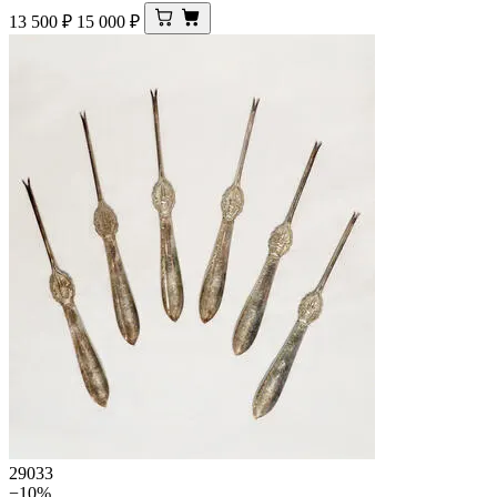
13 500
₽
15 000
₽
29033
−10%