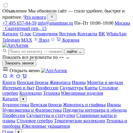
Объявление
Мы обновили сайт — стало удобнее, быстрее и
приятнее.
Что нового
+7 495 657-84-59
info@artantique.ru
Пн–Пт 10:00–19:00
Москва
· Скатертный пер., 15
Каталог
О нас
Справочник
Вестник
Контакты
ВК
WhatsApp
Telegram
MAX
Вход
Корзина
найти →
Показать все результаты по «
»
→
Заказать звонок
Открыть меню
Книги
Венская бронза
Живопись
Иконы
Монеты и медали
Интерьер и быт
Профессии
Скульптура
Карты
Столовое
серебро
Коллекции
Техника
Ювелирные изделия
Каталог
▾
Букинистика
Венская бронза
Живопись и графика
Иконы
Нумизматика и Фалеристика
Предметы интерьера и обихода
Профессии
Скульптура и статуэтки
Старинные карты и
планы
Столовое серебро
Тематические коллекции
Техника и
приборы
Ювелирные украшения
О нас
▾