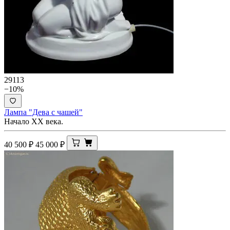
29113
−10%
Лампа "Дева с чашей"
Начало ХХ века.
40 500
₽
45 000
₽