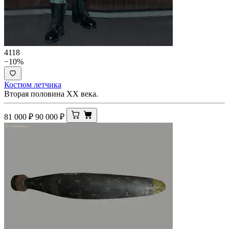
4118
−10%
Костюм летчика
Вторая половина XX века.
81 000
₽
90 000
₽