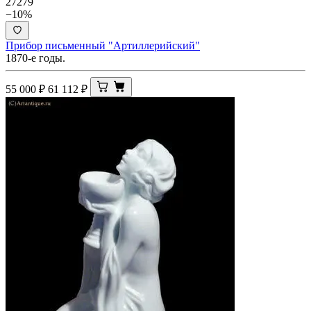
27279
−10%
Прибор письменный "Артиллерийский"
1870-е годы.
55 000
₽
61 112
₽