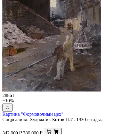
28861
−10%
Картина "Формовочный цех"
Соцреализм. Художник Котов П.И. 1930-е годы.
342 000
₽
380 000
₽