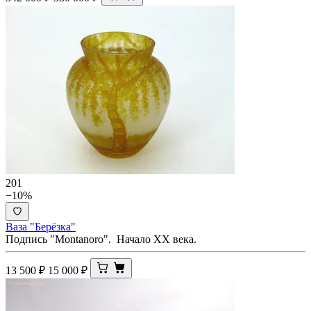
201
−10%
Ваза "Берёзка"
Подпись "Montanoro". Начало ХХ века.
13 500
₽
15 000
₽