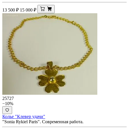
13 500
₽
15 000
₽
25727
−10%
Колье "Клевер удачи"
"Sonia Rykiel Paris". Современная работа.