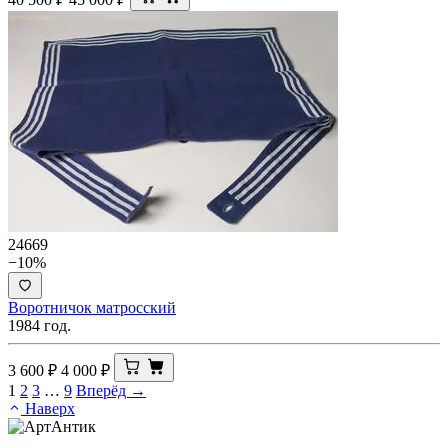
24669
−10%
Воротничок матросский
1984 год.
3 600
₽
4 000
₽
1
2
3
…
9
Вперёд →
Наверх