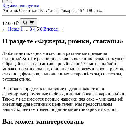
Кружка для пунша
Англия. Стоят клейма: "лев", "якорь", "S". 1892 год.
12 600
₽
← Назад
1
…
3
4
5
6
Вперёд →
О разделе «Фужеры, рюмки, стаканы»
Любите антикварные изделия и различные предметы
старины? Хотите расширить свою коллекцию редкой посуды?
Обращайтесь в наш антикварный салон! У нас вы найдёте
множество уникальных, оригинальных экземпляров – рюмок,
стаканов, фужеров, выполненных в европейском, советском,
русском стиле.
В каталоге представлены такие изделия, как стопки,
сувенирные рюмочные наборы, винные бокалы, чарки, кубки.
Также у нас имеются парные чашечки для саке – уникальный
экземпляр для истинных ценителей. Мы предоставляем
нашим клиентам только подлинные антикварные изделия.
Вас может заинтересовать