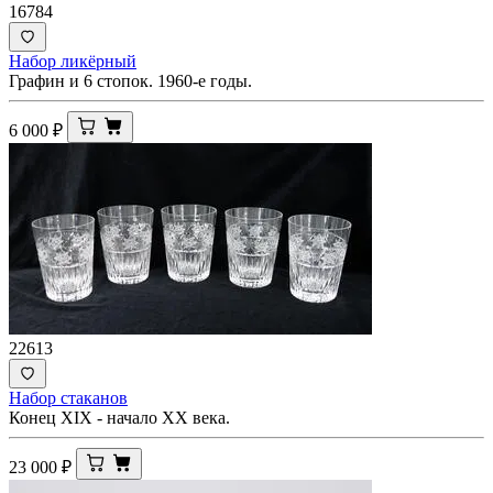
16784
Набор ликёрный
Графин и 6 стопок. 1960-е годы.
6 000
₽
22613
Набор стаканов
Конец XIX - начало ХХ века.
23 000
₽