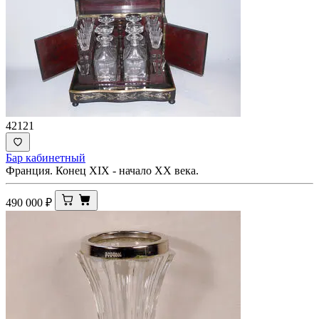
42121
Бар кабинетный
Франция. Конец XIX - начало ХХ века.
490 000
₽