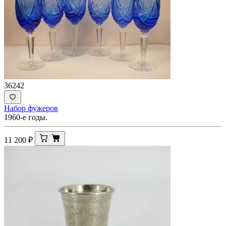
36242
Набор фужеров
1960-е годы.
11 200
₽