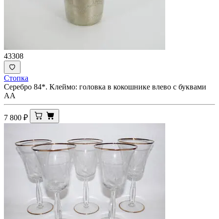
43308
Стопка
Серебро 84*. Клеймо: головка в кокошнике влево с буквами
АА
7 800
₽