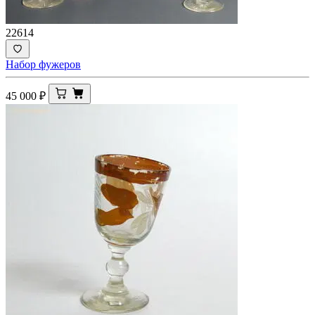
22614
Набор фужеров
45 000
₽