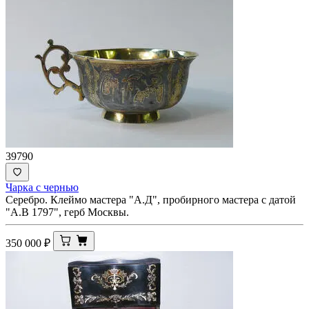
39790
Чарка с чернью
Серебро. Клеймо мастера "А.Д", пробирного мастера с датой
"А.В 1797", герб Москвы.
350 000
₽