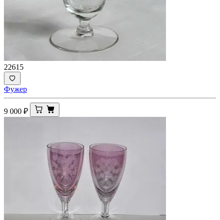
22615
Фужер
9 000
₽