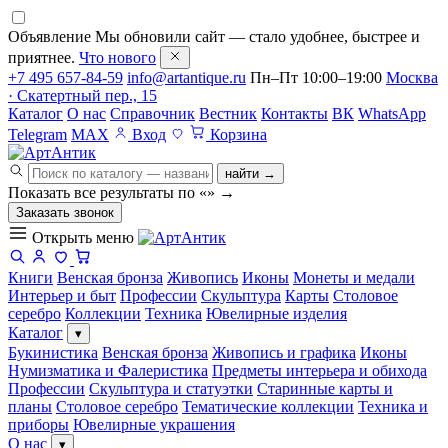
Объявление
Мы обновили сайт — стало удобнее, быстрее и
приятнее.
Что нового
+7 495 657-84-59
info@artantique.ru
Пн–Пт 10:00–19:00
Москва
· Скатертный пер., 15
Каталог
О нас
Справочник
Вестник
Контакты
ВК
WhatsApp
Telegram
MAX
Вход
Корзина
найти →
Показать все результаты по «
»
→
Заказать звонок
Открыть меню
Книги
Венская бронза
Живопись
Иконы
Монеты и медали
Интерьер и быт
Профессии
Скульптура
Карты
Столовое
серебро
Коллекции
Техника
Ювелирные изделия
Каталог
▾
Букинистика
Венская бронза
Живопись и графика
Иконы
Нумизматика и Фалеристика
Предметы интерьера и обихода
Профессии
Скульптура и статуэтки
Старинные карты и
планы
Столовое серебро
Тематические коллекции
Техника и
приборы
Ювелирные украшения
О нас
▾