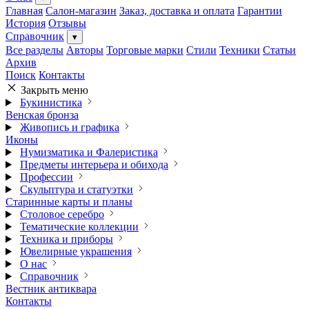
Главная
Салон-магазин
Заказ, доставка и оплата
Гарантии
История
Отзывы
Справочник
▾
Все разделы
Авторы
Торговые марки
Стили
Техники
Статьи
Архив
Поиск
Контакты
Закрыть меню
Букинистика
Венская бронза
Живопись и графика
Иконы
Нумизматика и Фалеристика
Предметы интерьера и обихода
Профессии
Скульптура и статуэтки
Старинные карты и планы
Столовое серебро
Тематические коллекции
Техника и приборы
Ювелирные украшения
О нас
Справочник
Вестник антиквара
Контакты