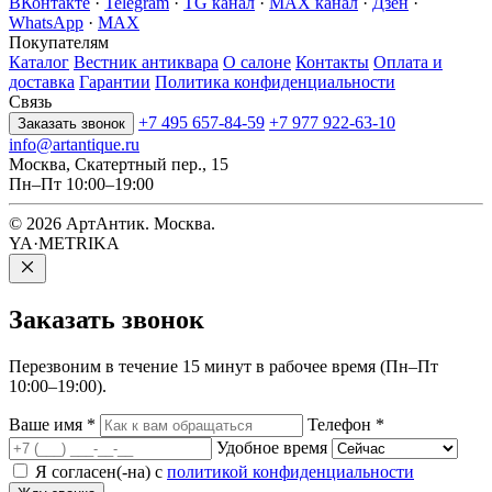
ВКонтакте
·
Telegram
·
TG канал
·
MAX канал
·
Дзен
·
WhatsApp
·
MAX
Покупателям
Каталог
Вестник антиквара
О салоне
Контакты
Оплата и
доставка
Гарантии
Политика конфиденциальности
Связь
+7 495 657-84-59
+7 977 922-63-10
Заказать звонок
info@artantique.ru
Москва, Скатертный пер., 15
Пн–Пт 10:00–19:00
© 2026 АртАнтик. Москва.
YA·METRIKA
Заказать
звонок
Перезвоним в течение 15 минут в рабочее время (Пн–Пт
10:00–19:00).
Ваше имя
*
Телефон
*
Удобное время
Я согласен(-на) с
политикой конфиденциальности