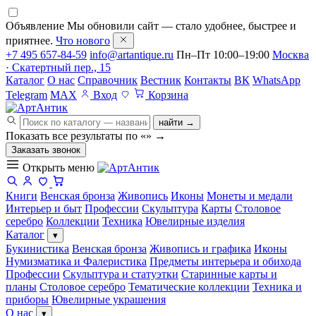
Объявление
Мы обновили сайт — стало удобнее, быстрее и
приятнее.
Что нового
+7 495 657-84-59
info@artantique.ru
Пн–Пт 10:00–19:00
Москва
· Скатертный пер., 15
Каталог
О нас
Справочник
Вестник
Контакты
ВК
WhatsApp
Telegram
MAX
Вход
Корзина
найти →
Показать все результаты по «
»
→
Заказать звонок
Открыть меню
Книги
Венская бронза
Живопись
Иконы
Монеты и медали
Интерьер и быт
Профессии
Скульптура
Карты
Столовое
серебро
Коллекции
Техника
Ювелирные изделия
Каталог
▾
Букинистика
Венская бронза
Живопись и графика
Иконы
Нумизматика и Фалеристика
Предметы интерьера и обихода
Профессии
Скульптура и статуэтки
Старинные карты и
планы
Столовое серебро
Тематические коллекции
Техника и
приборы
Ювелирные украшения
О нас
▾