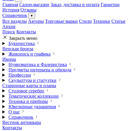
Главная
Салон-магазин
Заказ, доставка и оплата
Гарантии
История
Отзывы
Справочник
▾
Все разделы
Авторы
Торговые марки
Стили
Техники
Статьи
Архив
Поиск
Контакты
Закрыть меню
Букинистика
Венская бронза
Живопись и графика
Иконы
Нумизматика и Фалеристика
Предметы интерьера и обихода
Профессии
Скульптура и статуэтки
Старинные карты и планы
Столовое серебро
Тематические коллекции
Техника и приборы
Ювелирные украшения
О нас
Справочник
Вестник антиквара
Контакты