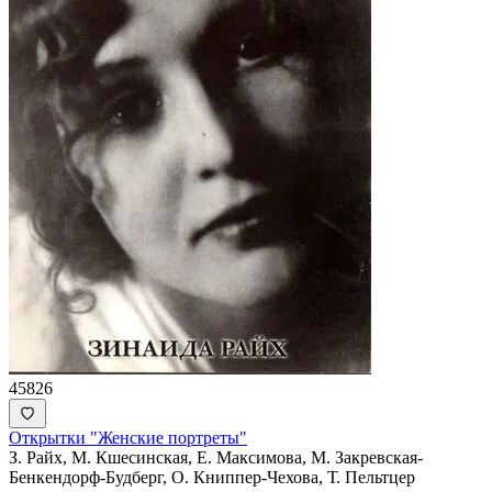
45826
Открытки "Женские портреты"
З. Райх, М. Кшесинская, Е. Максимова, М. Закревская-
Бенкендорф-Будберг, О. Книппер-Чехова, Т. Пельтцер