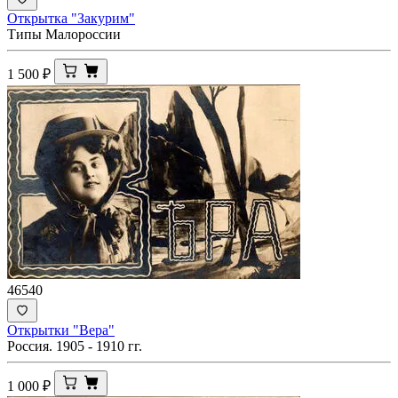
Открытка "Закурим"
Типы Малороссии
1 500
₽
46540
Открытки "Вера"
Россия. 1905 - 1910 гг.
1 000
₽