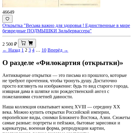
46649
Открытка "Весьма важно для здоровья ! Единственные в мире
безвредные ПОДМЫШКИ Зильбервассера"
2 500
₽
← Назад
1
2
3
4
…
10
Вперёд →
О разделе «Филокартия (открытки)»
Антикварные открытки — это письма из прошлого, которые
не требуют прочтения, чтобы тронуть душу. Достаточно
просто взглянуть на изображение: будь то вид старого города,
изящная дама в шляпке или рождественский ангел с
пожеланиями столетней давности.
Наша коллекция охватывает конец XVIII — середину XX
века. Можно купить открытки Российской империи,
европейские виды, снимки Ближнего Востока, Азии. Сюжеты
самые разные: портреты и пейзажи, бытовые зарисовки и
карикатуры, военная форма, репродукции картин,