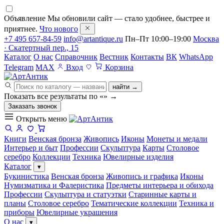
Объявление
Мы обновили сайт — стало удобнее, быстрее и
приятнее.
Что нового
+7 495 657-84-59
info@artantique.ru
Пн–Пт 10:00–19:00
Москва
· Скатертный пер., 15
Каталог
О нас
Справочник
Вестник
Контакты
ВК
WhatsApp
Telegram
MAX
Вход
Корзина
найти →
Показать все результаты по «
»
→
Заказать звонок
Открыть меню
Книги
Венская бронза
Живопись
Иконы
Монеты и медали
Интерьер и быт
Профессии
Скульптура
Карты
Столовое
серебро
Коллекции
Техника
Ювелирные изделия
Каталог
▾
Букинистика
Венская бронза
Живопись и графика
Иконы
Нумизматика и Фалеристика
Предметы интерьера и обихода
Профессии
Скульптура и статуэтки
Старинные карты и
планы
Столовое серебро
Тематические коллекции
Техника и
приборы
Ювелирные украшения
О нас
▾