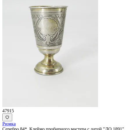
47915
Рюмка
Серебро 84*. Клеймо пробирного мастера с датой "ЛО 1891"