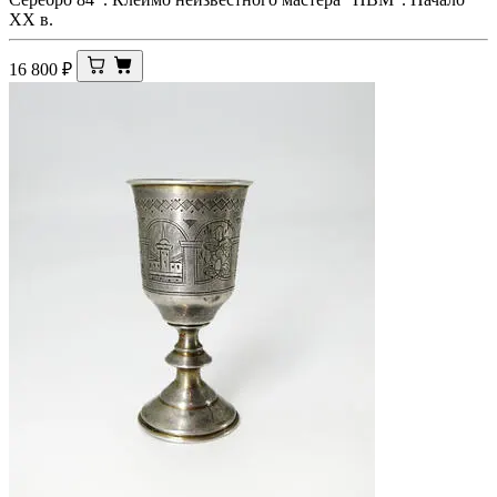
XX в.
16 800
₽