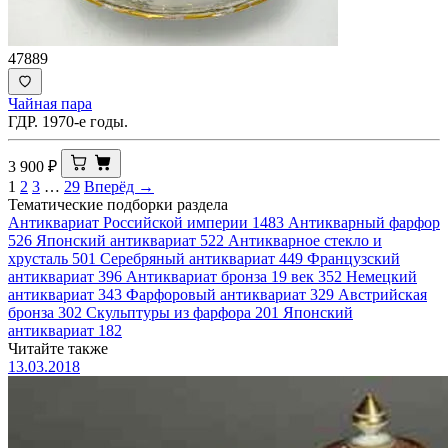
47889
Чайная пара
ГДР. 1970-е годы.
3 900
₽
1
2
3
…
29
Вперёд →
Тематические подборки раздела
Антиквариат Российской империи
1483
Антикварный фарфор
526
Японский антиквариат
522
Антикварное стекло и
хрусталь
501
Серебряный антиквариат
449
Французский
антиквариат
396
Антиквариат бронза 19 век
352
Немецкий
антиквариат
343
Фарфоровый антиквариат
329
Австрийская
бронза
302
Скульптуры из фарфора
201
Японский
антиквариат
182
Читайте также
13.03.2018