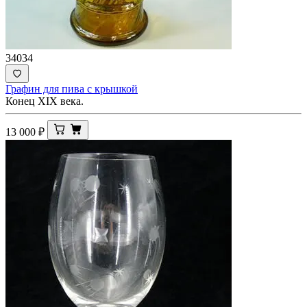
34034
Графин для пива с крышкой
Конец ХIХ века.
13 000
₽