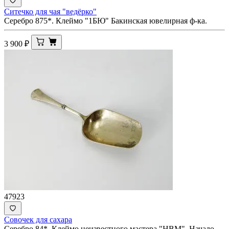
Ситечко для чая "ведёрко"
Серебро 875*. Клеймо "1БЮ" Бакинская ювелирная ф-ка.
3 900
₽
47923
Совочек для сахара
Серебро 84*. Клеймо неизвестного мастера "НВМ". Начало