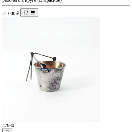
рабочего в круге (с. Красное)
21 000
₽
47930