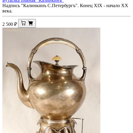
Бутылка пивная "Калинкинъ"
Надпись "Калинкинъ С.Петербургъ". Конец XIX - начало ХХ
века.
2 500
₽