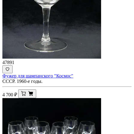
47891
Фужер для шампанского "Космос"
СССР. 1960-е годы.
4 700
₽