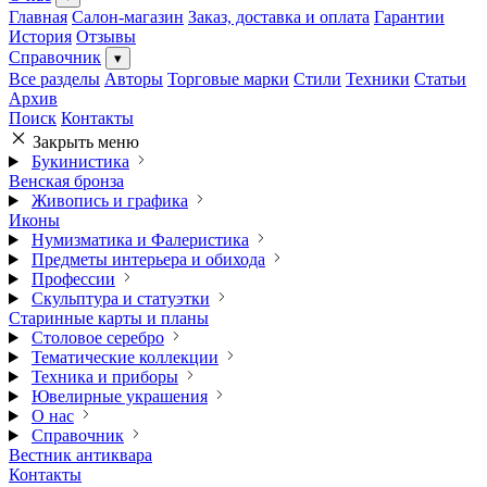
Главная
Салон-магазин
Заказ, доставка и оплата
Гарантии
История
Отзывы
Справочник
▾
Все разделы
Авторы
Торговые марки
Стили
Техники
Статьи
Архив
Поиск
Контакты
Закрыть меню
Букинистика
Венская бронза
Живопись и графика
Иконы
Нумизматика и Фалеристика
Предметы интерьера и обихода
Профессии
Скульптура и статуэтки
Старинные карты и планы
Столовое серебро
Тематические коллекции
Техника и приборы
Ювелирные украшения
О нас
Справочник
Вестник антиквара
Контакты