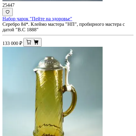
25447
Набор чарок "Пейте на здоровье"
Серебро 84*. Клеймо мастера "НП", пробирного мастера с
датой "В.С 1888"
133 000
₽