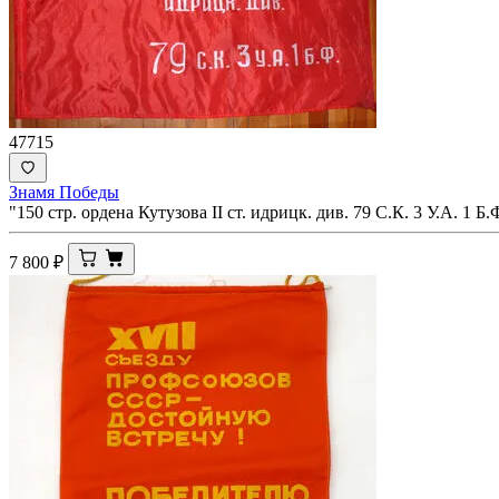
47715
Знамя Победы
"150 стр. ордена Кутузова II ст. идрицк. див. 79 С.К. 3 У.А. 1 
7 800
₽