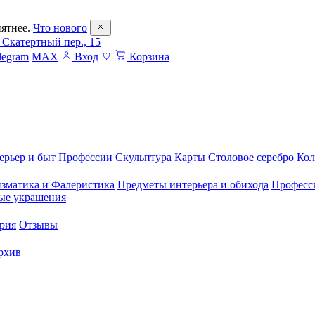
ятнее.
Что нового
 Скатертный пер., 15
legram
MAX
Вход
Корзина
ерьер и быт
Профессии
Скульптура
Карты
Столовое серебро
Кол
зматика и Фалеристика
Предметы интерьера и обихода
Професс
ые украшения
рия
Отзывы
рхив