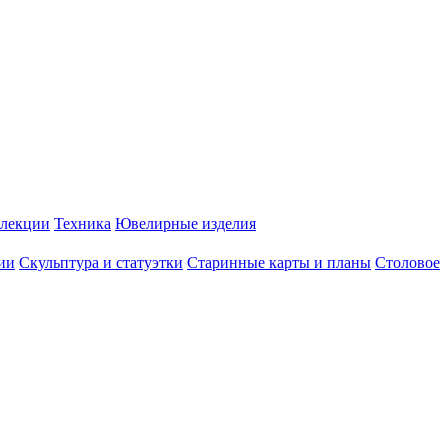
лекции
Техника
Ювелирные изделия
ии
Скульптура и статуэтки
Старинные карты и планы
Столовое