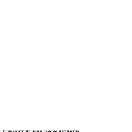
, ручная атрибуция в салоне АртАнтик.