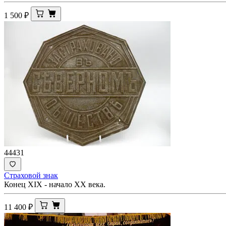
1 500
₽
44431
Страховой знак
Конец XIX - начало ХХ века.
11 400
₽