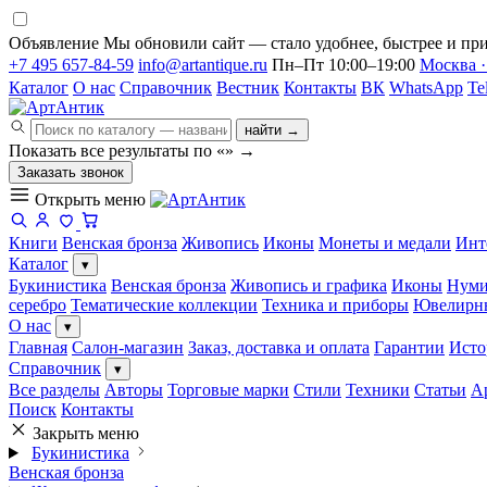
Объявление
Мы обновили сайт — стало удобнее, быстрее и при
+7 495 657-84-59
info@artantique.ru
Пн–Пт 10:00–19:00
Москва ·
Каталог
О нас
Справочник
Вестник
Контакты
ВК
WhatsApp
Te
найти →
Показать все результаты по «
»
→
Заказать звонок
Открыть меню
Книги
Венская бронза
Живопись
Иконы
Монеты и медали
Инт
Каталог
▾
Букинистика
Венская бронза
Живопись и графика
Иконы
Нуми
серебро
Тематические коллекции
Техника и приборы
Ювелирн
О нас
▾
Главная
Салон-магазин
Заказ, доставка и оплата
Гарантии
Исто
Справочник
▾
Все разделы
Авторы
Торговые марки
Стили
Техники
Статьи
А
Поиск
Контакты
Закрыть меню
Букинистика
Венская бронза