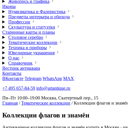
Живопись и графика
Иконы
Нумизматика и Фалеристика
Предметы интерьера и обихода
Профессии
Скульптура и статуэтки
Старинные карты и планы
Столовое серебро
Тематические коллекции
Техника и приборы
Ювелирные украшения
О нас
Справочник
Вестник антиквара
Контакты
ВКонтакте
Telegram
WhatsApp
MAX
+7 495 657-84-59
info@artantique.ru
Пн–Пт 10:00–19:00
Москва, Скатертный пер., 15
Главная
/
Тематические коллекции
/
Коллекции флагов и знамё
Коллекции
флагов и знамён
Антикварные коллекции флагов и знамён купить в Москве - ши