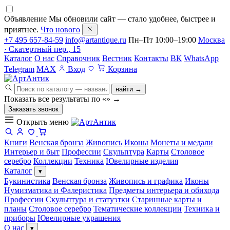
Объявление
Мы обновили сайт — стало удобнее, быстрее и
приятнее.
Что нового
+7 495 657-84-59
info@artantique.ru
Пн–Пт 10:00–19:00
Москва
· Скатертный пер., 15
Каталог
О нас
Справочник
Вестник
Контакты
ВК
WhatsApp
Telegram
MAX
Вход
Корзина
найти →
Показать все результаты по «
»
→
Заказать звонок
Открыть меню
Книги
Венская бронза
Живопись
Иконы
Монеты и медали
Интерьер и быт
Профессии
Скульптура
Карты
Столовое
серебро
Коллекции
Техника
Ювелирные изделия
Каталог
▾
Букинистика
Венская бронза
Живопись и графика
Иконы
Нумизматика и Фалеристика
Предметы интерьера и обихода
Профессии
Скульптура и статуэтки
Старинные карты и
планы
Столовое серебро
Тематические коллекции
Техника и
приборы
Ювелирные украшения
О нас
▾