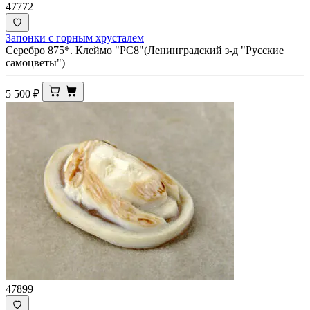
47772
Запонки с горным хрусталем
Серебро 875*. Клеймо "РС8"(Ленинградский з-д "Русские
самоцветы")
5 500
₽
47899