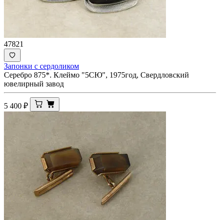
47821
Запонки с сердоликом
Серебро 875*. Клеймо "5СЮ", 1975год, Свердловский
ювелирный завод
5 400
₽