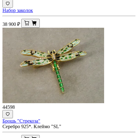
Набор заколок
38 900
₽
44598
Брошь "Стрекоза"
Серебро 925*. Клеймо "SL"