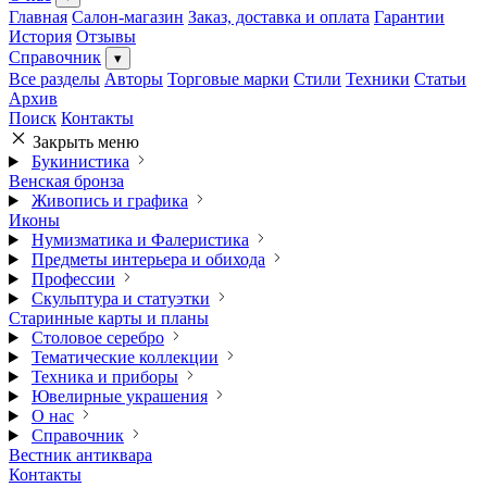
Главная
Салон-магазин
Заказ, доставка и оплата
Гарантии
История
Отзывы
Справочник
▾
Все разделы
Авторы
Торговые марки
Стили
Техники
Статьи
Архив
Поиск
Контакты
Закрыть меню
Букинистика
Венская бронза
Живопись и графика
Иконы
Нумизматика и Фалеристика
Предметы интерьера и обихода
Профессии
Скульптура и статуэтки
Старинные карты и планы
Столовое серебро
Тематические коллекции
Техника и приборы
Ювелирные украшения
О нас
Справочник
Вестник антиквара
Контакты