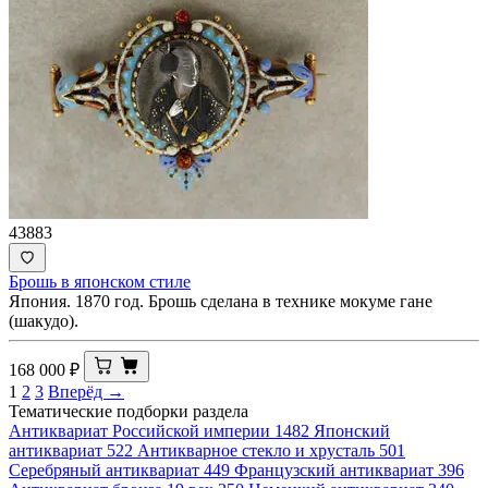
43883
Брошь в японском стиле
Япония. 1870 год. Брошь сделана в технике мокуме гане
(шакудо).
168 000
₽
1
2
3
Вперёд →
Тематические подборки раздела
Антиквариат Российской империи
1482
Японский
антиквариат
522
Антикварное стекло и хрусталь
501
Серебряный антиквариат
449
Французский антиквариат
396