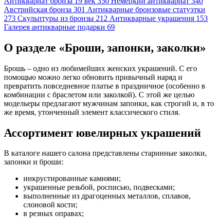
Антиквариат бронза 19 век
350
Немецкий антиквариат
340
Австрийская бронза
301
Антикварные бронзовые статуэтки
273
Скульптуры из бронзы
212
Антикварные украшения
153
Галерея антикварные подарки
69
О разделе «Броши, запонки, заколки»
Брошь – одно из любимейших женских украшений. С его
помощью можно легко обновить привычный наряд и
превратить повседневное платье в праздничное (особенно в
комбинации с браслетом или заколкой). С этой же целью
модельеры предлагают мужчинам запонки, как строгий и, в то
же время, утонченный элемент классического стиля.
Ассортимент ювелирных украшений
В каталоге нашего салона представлены старинные заколки,
запонки и броши:
инкрустированные камнями;
украшенные резьбой, росписью, подвесками;
выполненные из драгоценных металлов, сплавов,
слоновой кости;
в резных оправах;