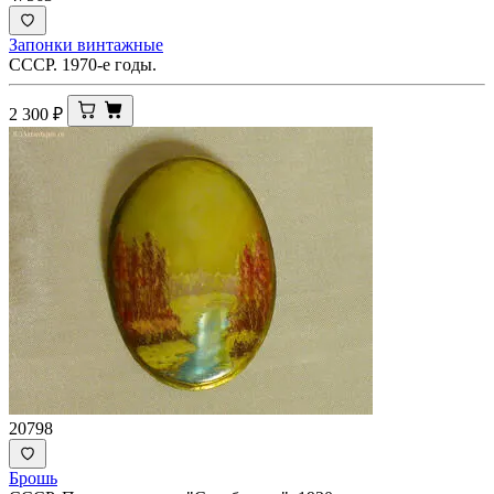
Запонки винтажные
СССР. 1970-е годы.
2 300
₽
20798
Брошь