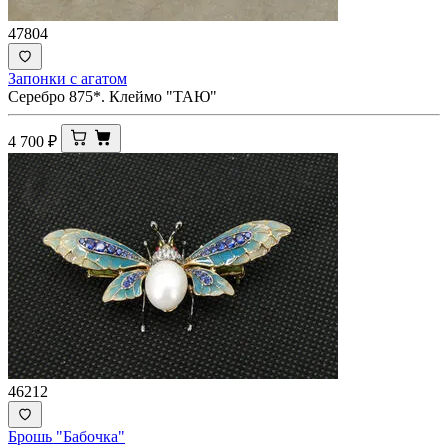
47804
Запонки с агатом
Серебро 875*. Клеймо "ТАЮ"
4 700
₽
46212
Брошь "Бабочка"